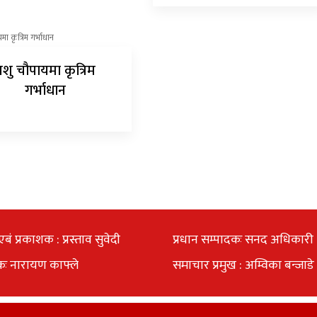
पशु चौपायमा कृत्रिम
गर्भाधान
एबं प्रकाशक : प्रस्ताव सुवेदी
प्रधान सम्पादकः सनद अधिकारी
कः नारायण काफ्ले
समाचार प्रमुख : अम्विका बन्जाडे