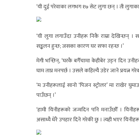
‘यी दुई परेवाका लगभग १७ सेट लुगा छन् । ती लुगाका प
‘यी लुगा लगाउँदा उनीहरू निकै राम्रा देखिन्छन् 
सङ्कलन हुन्छ; जसका कारण घर सफा रहन्छ ।’
मेगी भन्छिन्, ‘घरकै बगैँचामा केहीबेर उड्न दिन उनी
घाम ताप्न मनपर्छ । उसले कहिल्यै उडेर जाने प्रयत्न गरे
‘म उनीहरूलाई सानो ‘पिजन स्ट्रोलर’ मा राखेर घुमाउ
पाउँछन् ।’
‘हामी यिनीहरूको जन्मदिन पनि मनाउँछौँ । यिनीहर
असाध्यै धेरै उपहार दिने गरेकी छु । त्यही भएर यिनीहरू