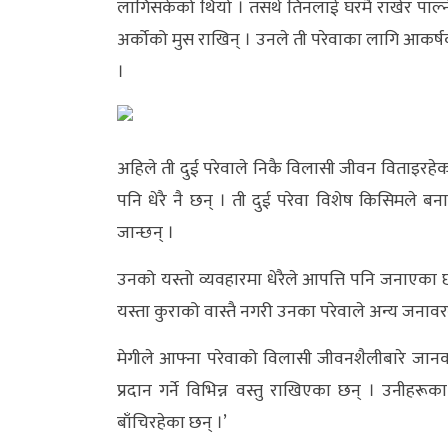
लागिसकेको थियो । तसर्थ तिनलाई घरमै राखेर पाल्न
अन्य
अर्कोको मुस राखिन् । उनले ती परेवाका लागि आकर्षक 
क्लिक
।
खबर
विशेष
अहिले ती दुई परेवाले निकै विलासी जीवन विताइरहेक
राशिफल
पनि धेरै नै छन् । ती दुई परेवा विशेष किसिमले ब
फोटो
जान्छन् ।
ग्यालरी
उनको यस्तो व्यवहारमा धेरैले आपत्ति पनि जनाएका छन्
भिडियो
यस्ता कुराको वास्तै नगरी उनका परेवाले अन्य जनावरले
मेगीले आफ्ना परेवाको विलासी जीवनशैलीबारे जानका
प्रदान गर्ने विभिन्न वस्तु राखिएका छन् । उनीहर
बाँचिरहेका छन् ।’