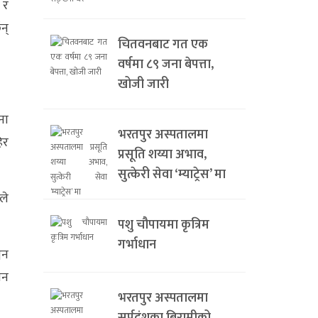
 र
न्
चितवनबाट गत एक
वर्षमा ८९ जना बेपत्ता,
खोजी जारी
ना
भरतपुर अस्पतालमा
िर
प्रसूति शय्या अभाव,
सुत्केरी सेवा ‘म्याट्रेस’ मा
ले
पशु चौपायमा कृत्रिम
गर्भाधान
जन
वन
भरतपुर अस्पतालमा