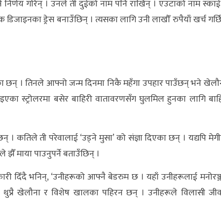
े निर्णय गरिन् । उनले ती दुईको नाम पनि राखिन् । एउटाको नाम स्काई
डिजाइनका ड्रेस बनाउँछिन् । त्यसका लागि उनी लाखौँ रुपैयाँ खर्च गर्छि
ा छन् । तिनले आफ्नो जन्म दिनमा निकै महँगा उपहार पाउँछन् भने खेलौ
नाइएका स्ट्रोलरमा बसेर बाहिरी वातावरणसँग घुलमिल हुनका लागि बाह
 । कतिले ती परेवालाई ‘उड्ने मुसा’ को संज्ञा दिएका छन् । यद्यपि मेगी
 झैँ माया पाउनुपर्ने बताउँछिन् ।
री दिँदै भनिन्, ‘उनीहरूको आफ्नै बेडरुम छ । यहाँ उनीहरूलाई मनोरञ्
ूका थुप्रै खेलौना र विशेष खालका पहिरन छन् । उनीहरूले विलासी जी