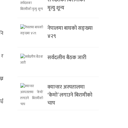
सर्पदंशका बिरामीको
मृत्यु शून्य
नेपालमा बाघको सङ्ख्या
नि
४२९
 र
सर्वदलीय बैठक जारी
्न
क्यान्सर अस्पतालमा
‘केमो’ लगाउने बिरामीको
ाई
चाप