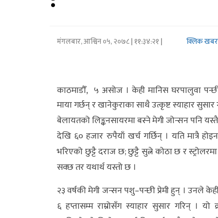
अर्थ/
वाणिज्य
मंगलबार, आश्विन ०५, २०७८
| ११:३४:२१ |
क्लिक खब
मनाेरञ्जन
विज्ञान
काठमाडौँ, ५ असोज । केही मानिस घरपालुवा पन्छीक
प्रविधि
माया गर्छन् र खानेकुराका साथै उत्कृष्ट स्याहार सुसा
अन्तरर्वार्ता
बेलायतको लिङ्कनसायरमा बस्ने मेगी जोन्सन पनि यस्त
देखि ६० हजार रुपैयाँ खर्च गर्छिन् । यति मात्रै 
विचार/
भरिएको छुट्टै दराज छ; छुट्टै सुत्ने कोठा छ र स्ट्रोलर
ब्लग
सक्छ तर यथार्थ यस्तो छ ।
खेलकुद
२३ वर्षकी मेगी जन्सन पशु–पन्छी प्रेमी हुन् । उनले क
रोचक
६ हप्तासम्म राम्रोसँग स्याहार सुसार गरिन् । 