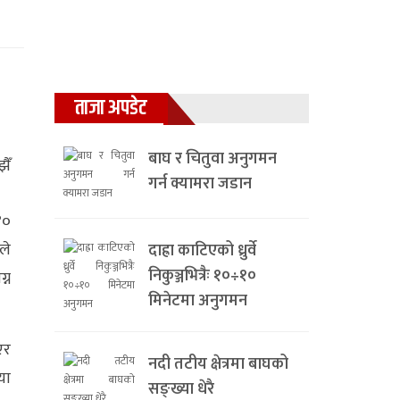
ताजा अपडेट
बाघ र चितुवा अनुगमन
ैँ
गर्न क्यामरा जडान
४०
ले
दाह्रा काटिएको ध्रुर्वे
निकुञ्जभित्रैः १०÷१०
्न
मिनेटमा अनुगमन
एर
नदी तटीय क्षेत्रमा बाघको
या
सङ्ख्या धेरै