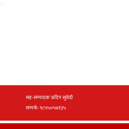
सह-सम्पादकः प्रदिप सुवेदी
सम्पर्क: ९८५५०५४१३५