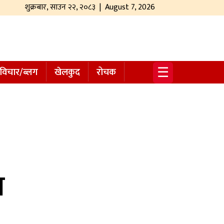
शुक्रबार
,
साउन
२२
,
२०८३
| August 7, 2026
☰
विचार/ब्लग
खेलकुद
रोचक
ख