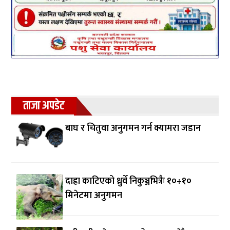
ताजा अपडेट
बाघ र चितुवा अनुगमन गर्न क्यामरा जडान
दाह्रा काटिएको ध्रुर्वे निकुञ्जभित्रैः १०÷१०
मिनेटमा अनुगमन