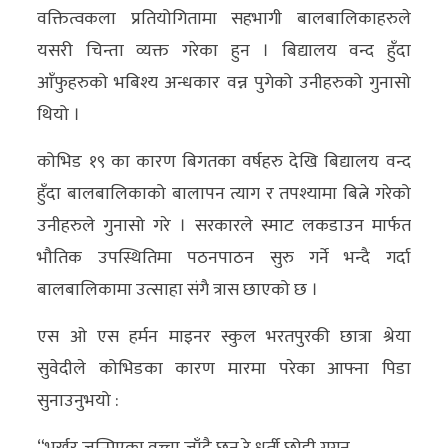
वक्तित्वकला प्रतियोगितामा सहभागी बालबालिकाहरुले
अन्य
यसरी चिन्ता व्यक्त गरेका हुन । बिद्यालय वन्द हुँदा
क्लिक
आँफुहरुको भबिश्य अन्धकार वन्न पुगेको उनीहरुको गुनासो
खबर
थियो ।
विशेष
कोभिड १९ का कारण बिगतका वर्षहरु देखि बिद्यालय वन्द
राशिफल
हुँदा बालबालिकाको बालापन त्याग र तपश्यामा बित्ने गरेको
फोटो
उनीहरुले गुनासो गरे । सरकारले स्माट लकडाउन मार्फत
ग्यालरी
भौतिक उपस्थितिमा पठनपाठन सुरु गर्ने भन्दै गर्दा
बालबालिकामा उत्साहा संगै त्रास छाएको छ ।
भिडियो
एस ओ एस हर्मन माइनर स्कुल भरतपुरकी छात्रा श्रेया
सुवेदीले कोभिडका कारण मारमा परेका आफ्ना पिडा
सुनाउनुभयो :