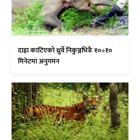
दाह्रा काटिएको ध्रुर्वे निकुञ्जभित्रैः १०÷१०
मिनेटमा अनुगमन