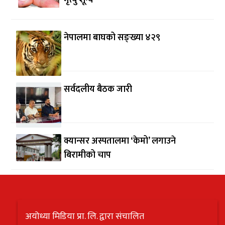
नेपालमा बाघको सङ्ख्या ४२९
सर्वदलीय बैठक जारी
क्यान्सर अस्पतालमा ‘केमो’ लगाउने
बिरामीको चाप
अयोध्या मिडिया प्रा. लि. द्वारा संचालित