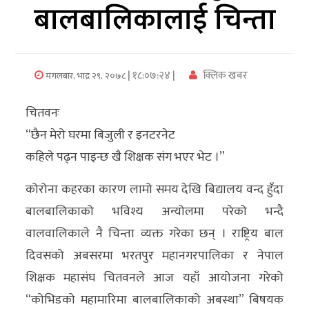
बालबालिकालाई चिन्ता
अर्थ/
वाणिज्य
| १८:०७:२४ |
क्लिक खबर
मंगलबार, भाद्र २९, २०७८
मनाेरञ्जन
चितवनः
विज्ञान
“छैन मेरो घरमा बिजुली र इनटरनेट
प्रविधि
कहिले पढ्न पाइन्छ खै शिक्षक संग भएर भेट ।”
अन्तरर्वार्ता
कोरोना कहरका कारण लामो समय देखि बिद्यालय वन्द हुँदा
विचार/
बालबालिकाको भविश्य अन्योलमा परेको भन्दै
ब्लग
वालवालिकाले नै चिन्ता व्यक्त गरेका छन् । राष्ट्रिय बाल
दिवसको अबसरमा भरतपुर महानगरपालिका र नेपाल
खेलकुद
शिक्षक महासंघ चितवनले आज यहाँ आयोजना गरेको
रोचक
“कोभिडको महामारिमा बालबालिकाको अबस्था” बिषयक