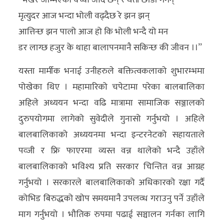
“भर्खर जन्मिएका वच्चा जाँदै छन् रे धर्ती छोडी गगन्
मृत्युदर आज भन्दा भोली वढ्दैछ रे झन झन्
आत्तिन्छ झन पालो आज हो कि भोली भन्दै यो मन
डर लाग्छ हजुर के थाहा बालापनमानै सकिन्छ की जीवन ।।”
यस्ता मार्मीक भनाई उनीहरुले बक्तित्वकलाको शुभारम्भमा
पोखेका थिए । महामारिको चपेटामा परेका बालबालिका
अहिले अध्ययन भन्दा वढि मात्रामा सामाजिक सञ्जालको
दुरुपयोगमा लागेको सुवेदीले गुनासो गर्नुभयो । अहिले
बालबालिकाको अध्ययनमा भन्दा इन्टरनेटको सहायताले
पव्जी र फ्रि फाएरमा व्यस्त वन्न थालेको भन्दै उहाँले
बालबालिकाको भविश्य प्रति सरकार चिन्तित वन्न आग्रह
गर्नुभयो । सरकारले बालबालिकाको अधिकारको रक्षा गर्दै
कोभिड बिरुद्धको खोप समयमानै उपलव्ध गराउनु पर्ने उहाँले
माग गर्नुभयो । भौतिक रुपमा पढाई सञ्चालन गर्नका लागि