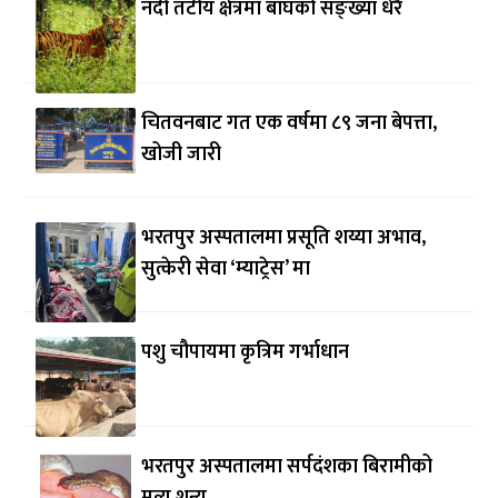
नदी तटीय क्षेत्रमा बाघको सङ्ख्या धेरै
चितवनबाट गत एक वर्षमा ८९ जना बेपत्ता,
खोजी जारी
भरतपुर अस्पतालमा प्रसूति शय्या अभाव,
सुत्केरी सेवा ‘म्याट्रेस’ मा
पशु चौपायमा कृत्रिम गर्भाधान
भरतपुर अस्पतालमा सर्पदंशका बिरामीको
मृत्यु शून्य