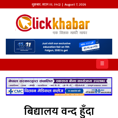
शुक्रबार
,
साउन
२२
,
२०८३
| August 7, 2026
होमपेज
खबर
समाज
प्रदेश
☰
आजको
पत्रिका
सम्पादकीय
राजनीति
बिद्यालय वन्द हुँदा
अन्तर्राष्ट्रिय