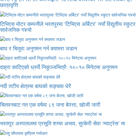
छात्रवृत्ति
टिभिएस मोटर कम्पनीले भरतपुरमा ‘टिभिएस अर्बिटर’ नयाँ विद्युतीय स्कुटर
सार्वजनिक ग¥यो
बाघ र चितुवा अनुगमन गर्न क्यामरा जडान
दाह्रा काटिएको ध्रुर्वे निकुञ्जभित्रैः १०÷१० मिनेटमा अनुगमन
नदी तटीय क्षेत्रमा बाघको सङ्ख्या धेरै
चितवनबाट गत एक वर्षमा ८९ जना बेपत्ता, खोजी जारी
भरतपुर अस्पतालमा प्रसूति शय्या अभाव, सुत्केरी सेवा ‘म्याट्रेस’ मा