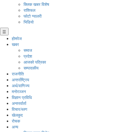
क्लिक खबर विशेष
राशिफल
फोटो ग्यालरी
भिडियो
☰
होमपेज
खबर
समाज
प्रदेश
आजको पत्रिका
सम्पादकीय
राजनीति
अन्तर्राष्ट्रिय
अर्थ/वाणिज्य
मनाेरञ्जन
विज्ञान प्रविधि
अन्तरर्वार्ता
विचार/ब्लग
खेलकुद
रोचक
अन्य