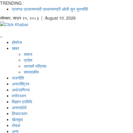
TRENDING :
प्रचण्ड
प्रधानमन्त्री
प्रधानमन्त्री ओली
सुन
सुनचाँदी
सोमबार
,
साउन
२५
,
२०८३
| August 10, 2026
×
होमपेज
खबर
समाज
प्रदेश
आजको पत्रिका
सम्पादकीय
राजनीति
अन्तर्राष्ट्रिय
अर्थ/वाणिज्य
मनाेरञ्जन
विज्ञान प्रविधि
अन्तरर्वार्ता
विचार/ब्लग
खेलकुद
रोचक
अन्य