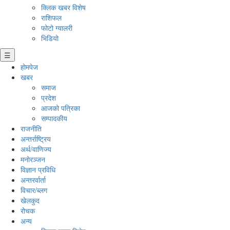
क्लिक खबर विशेष
राशिफल
फोटो ग्यालरी
भिडियो
☰
होमपेज
खबर
समाज
प्रदेश
आजको पत्रिका
सम्पादकीय
राजनीति
अन्तर्राष्ट्रिय
अर्थ/वाणिज्य
मनाेरञ्जन
विज्ञान प्रविधि
अन्तरर्वार्ता
विचार/ब्लग
खेलकुद
रोचक
अन्य