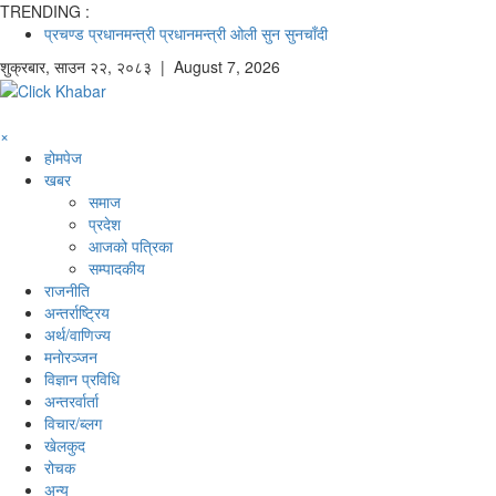
TRENDING :
प्रचण्ड
प्रधानमन्त्री
प्रधानमन्त्री ओली
सुन
सुनचाँदी
शुक्रबार
,
साउन
२२
,
२०८३
| August 7, 2026
×
होमपेज
खबर
समाज
प्रदेश
आजको पत्रिका
सम्पादकीय
राजनीति
अन्तर्राष्ट्रिय
अर्थ/वाणिज्य
मनाेरञ्जन
विज्ञान प्रविधि
अन्तरर्वार्ता
विचार/ब्लग
खेलकुद
रोचक
अन्य