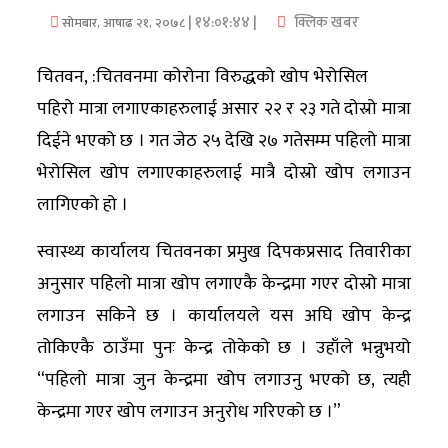
| १४:०१:४४ |
क्लिक खबर
सोमबार, आषाढ २१, २०७८
अर्थ/
वाणिज्य
चितवन, :चितवनमा कोरोना विरुद्धको खोप भेरोसिल
पहिरो मात्रा लगाएकाहरुलाई असार २२ र २३ गते दोस्रो मात्रा
मनाेरञ्जन
दिईने भएको छ । गत जेठ २५ देखि २७ गतेसम्म पहिलो मात्रा
विज्ञान
भेरोसिल खोप लगाएकाहरुलाई मात्रै दोस्रो खोप लगाउन
प्रविधि
लागिएको हो ।
अन्तरर्वार्ता
स्वास्थ्य कार्यालय चितवनका प्रमुख दिपकप्रसाद तिवारीका
अनुसार पहिलो मात्रा खोप लगाएकै केन्द्रमा गएर दोस्रो मात्रा
विचार/
लगाउन सकिने छ । कार्यालयले यस अघि खोप केन्द्र
ब्लग
तोकिएकै ठाउँमा पुनः केन्द्र तोकेको छ । उहाँले भन्नुभयो
खेलकुद
“पहिलो मात्रा जुन केन्द्रमा खोप लगाउनु भएको छ, त्यही
केन्द्रमा गएर खोप लगाउन अनुरोध गरिएको छ ।”
रोचक