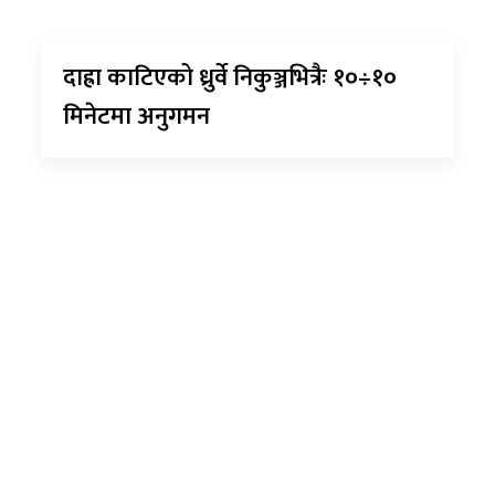
दाह्रा काटिएको ध्रुर्वे निकुञ्जभित्रैः १०÷१०
मिनेटमा अनुगमन