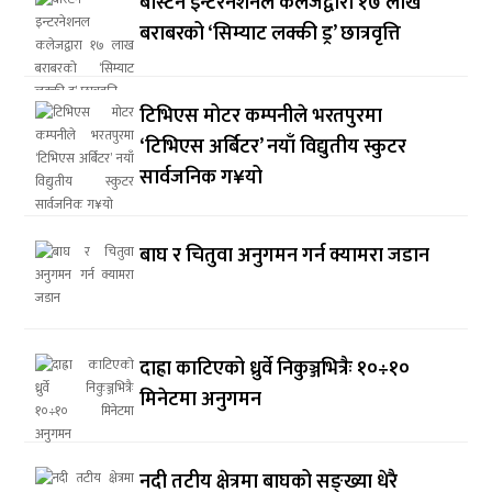
बोस्टन इन्टरनेशनल कलेजद्वारा १७ लाख
बराबरको ‘सिम्याट लक्की ड्र’ छात्रवृत्ति
टिभिएस मोटर कम्पनीले भरतपुरमा
‘टिभिएस अर्बिटर’ नयाँ विद्युतीय स्कुटर
सार्वजनिक ग¥यो
बाघ र चितुवा अनुगमन गर्न क्यामरा जडान
दाह्रा काटिएको ध्रुर्वे निकुञ्जभित्रैः १०÷१०
मिनेटमा अनुगमन
नदी तटीय क्षेत्रमा बाघको सङ्ख्या धेरै