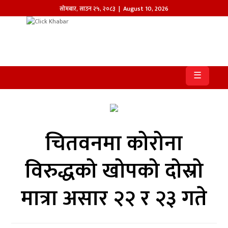
सोमबार
,
साउन
२५
,
२०८३
| August 10, 2026
होमपेज
खबर
☰
समाज
प्रदेश
चितवनमा कोरोना
आजको
पत्रिका
विरुद्धको खोपको दोस्रो
सम्पादकीय
मात्रा असार २२ र २३ गते
राजनीति
अन्तर्राष्ट्रिय