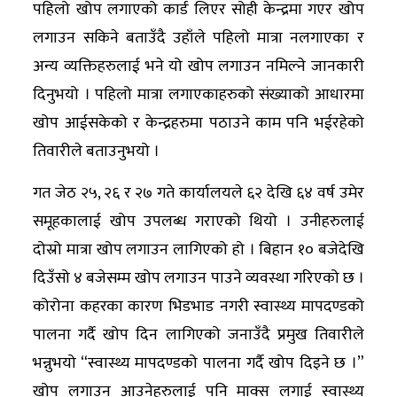
पहिलो खोप लगाएको कार्ड लिएर सोही केन्द्रमा गएर खोप
अन्य
लगाउन सकिने बताउँदै उहाँले पहिलो मात्रा नलगाएका र
क्लिक
अन्य व्यक्तिहरुलाई भने यो खोप लगाउन नमिल्ने जानकारी
खबर
दिनुभयो । पहिलो मात्रा लगाएकाहरुको संख्याको आधारमा
विशेष
खोप आईसकेको र केन्द्रहरुमा पठाउने काम पनि भईरहेको
तिवारीले बताउनुभयो ।
राशिफल
गत जेठ २५, २६ र २७ गते कार्यालयले ६२ देखि ६४ वर्ष उमेर
फोटो
समूहकालाई खोप उपलब्ध गराएको थियो । उनीहरुलाई
ग्यालरी
दोस्रो मात्रा खोप लगाउन लागिएको हो । बिहान १० बजेदेखि
भिडियो
दिउँसो ४ बजेसम्म खोप लगाउन पाउने व्यवस्था गरिएको छ ।
कोरोना कहरका कारण भिडभाड नगरी स्वास्थ्य मापदण्डको
पालना गर्दै खोप दिन लागिएको जनाउँदै प्रमुख तिवारीले
भन्नुभयो “स्वास्थ्य मापदण्डको पालना गर्दै खोप दिइने छ ।”
खोप लगाउन आउनेहरुलाई पनि माक्स लगाई स्वास्थ्य