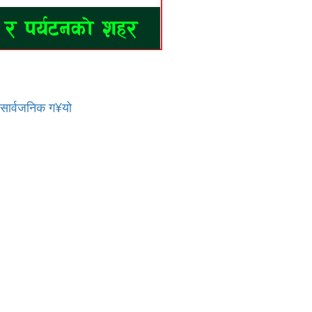
र सार्वजनिक ग¥यो