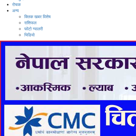
रोचक
अन्य
क्लिक खबर विशेष
राशिफल
फोटो ग्यालरी
भिडियो