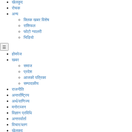
खेलकुद
रोचक
अन्य
क्लिक खबर विशेष
राशिफल
फोटो ग्यालरी
भिडियो
☰
होमपेज
खबर
समाज
प्रदेश
आजको पत्रिका
सम्पादकीय
राजनीति
अन्तर्राष्ट्रिय
अर्थ/वाणिज्य
मनाेरञ्जन
विज्ञान प्रविधि
अन्तरर्वार्ता
विचार/ब्लग
खेलकुद