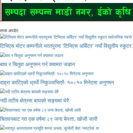
ताजा अपडेट
टिभिएस मोटर कम्पनीले भरतपुरमा ‘टिभिएस अर्बिटर’ नयाँ विद्युतीय स्कुट
बाघ र चितुवा अनुगमन गर्न क्यामरा जडान
दाह्रा काटिएको ध्रुर्वे निकुञ्जभित्रैः १०÷१० मिनेटमा अनुगमन
नदी तटीय क्षेत्रमा बाघको सङ्ख्या धेरै
चितवनबाट गत एक वर्षमा ८९ जना बेपत्ता, खोजी जारी