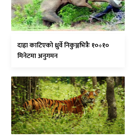
दाह्रा काटिएको ध्रुर्वे निकुञ्जभित्रैः १०÷१०
मिनेटमा अनुगमन