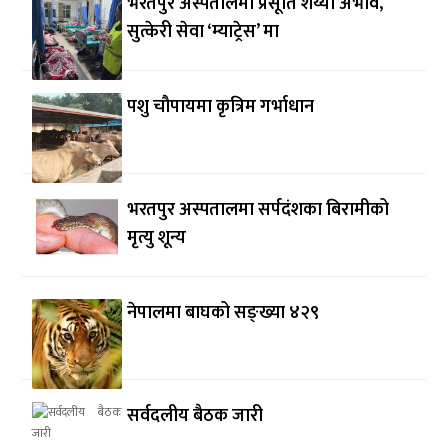
भरतपुर अस्पतालमा प्रसूति शय्या अभाव,
सुत्केरी सेवा ‘म्याट्रेस’ मा
पशु चौपायमा कृत्रिम गर्भाधान
भरतपुर अस्पतालमा सर्पदंशका बिरामीको
मृत्यु शून्य
नेपालमा बाघको सङ्ख्या ४२९
सर्वदलीय बैठक जारी