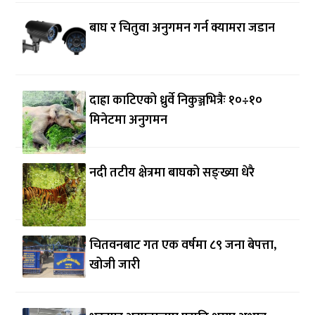
बाघ र चितुवा अनुगमन गर्न क्यामरा जडान
दाह्रा काटिएको ध्रुर्वे निकुञ्जभित्रैः १०÷१०
मिनेटमा अनुगमन
नदी तटीय क्षेत्रमा बाघको सङ्ख्या धेरै
चितवनबाट गत एक वर्षमा ८९ जना बेपत्ता,
खोजी जारी