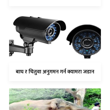
बाघ र चितुवा अनुगमन गर्न क्यामरा जडान