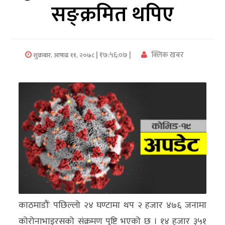
सङ्क्रमित थपिए
अर्थ/
वाणिज्य
| १७:५६:०७ |
क्लिक खबर
शुक्रबार, आषाढ ११, २०७८
मनाेरञ्जन
विज्ञान
प्रविधि
अन्तरर्वार्ता
विचार/
ब्लग
खेलकुद
काठमाडौंः पछिल्लो २४ घण्टामा थप २ हजार ४७६ जनामा
रोचक
कोरोनाभाइरसको संक्रमण पुष्टि भएको छ । १४ हजार ३५१