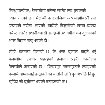
अर्थ/
सिन्धुपाल्चोक,: मेलम्चीमा करेण्ट लागेर एक युवकको
वाणिज्य
ज्यान गएको छ । मेलम्ची नगरपालिका–१० माझीबस्ती तल
इन्द्रावती नदीमा आएको बाढीले बिजुलीको खम्बा ढाल्दा
मनाेरञ्जन
करेन्ट लागेर स्थानीयवासी अन्दाजी ३० वर्षीय धर्म दुलालको
विज्ञान
आज बिहान मृत्यु भएको हो ।
प्रविधि
सोही घटनामा मेलम्ची–११ कै भरत दुलाल घाइते भई
अन्तरर्वार्ता
मेलम्चीमा उपचार भइरहेको इलाका प्रहरी कार्यालय
मेलम्चीले जनाएको छ । शिखरपुर नवलपुरतर्फ ल्याइएको
विचार/
फलामे खम्बालाई इन्द्रावतीको बाढीले क्षति पुयाएपछि विद्युत्
ब्लग
चुहिँदा सो दुर्घटना भएको बताइएको छ ।
खेलकुद
रोचक