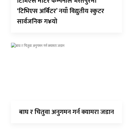
टिभिएस मोटर कम्पनीले भरतपुरमा
‘टिभिएस अर्बिटर’ नयाँ विद्युतीय स्कुटर
सार्वजनिक ग¥यो
बाघ र चितुवा अनुगमन गर्न क्यामरा जडान