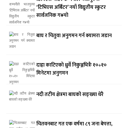
‘टिभिएस अर्बिटर’ नयाँ विद्युतीय स्कुटर
सार्वजनिक ग¥यो
बाघ र चितुवा अनुगमन गर्न क्यामरा जडान
दाह्रा काटिएको ध्रुर्वे निकुञ्जभित्रैः १०÷१०
मिनेटमा अनुगमन
नदी तटीय क्षेत्रमा बाघको सङ्ख्या धेरै
चितवनबाट गत एक वर्षमा ८९ जना बेपत्ता,