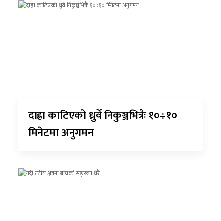
दाह्रा काटिएको ध्रुर्वे निकुञ्जभित्रैः १०÷१०
मिनेटमा अनुगमन