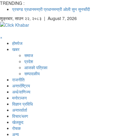
TRENDING :
प्रचण्ड
प्रधानमन्त्री
प्रधानमन्त्री ओली
सुन
सुनचाँदी
शुक्रबार
,
साउन
२२
,
२०८३
| August 7, 2026
×
होमपेज
खबर
समाज
प्रदेश
आजको पत्रिका
सम्पादकीय
राजनीति
अन्तर्राष्ट्रिय
अर्थ/वाणिज्य
मनाेरञ्जन
विज्ञान प्रविधि
अन्तरर्वार्ता
विचार/ब्लग
खेलकुद
रोचक
अन्य