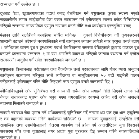
सञ्चालन गर्ने उल्लेख छ ।
दूधबाट पेडा, खुवालगायतका पदार्थ बनाइ बेचबिखन गर्न पशुपालक कृषक सदस्य भएको
सहकारीसँग लागत साझेदारीमा पेडा पसल सञ्चालन गर्न प्रोत्साहन स्वरुप बजेट बिनियोजन
गरिएको रत्ननगर नगरपालिका प्रमुख नारायण वनले नीति तथा कार्यक्रम प्रस्तुतिमा बताए ।
पेडाका लागि सर्लाहीको बरमझिया चर्चित मानिन्छ । दूधको विविधीकरण गरी कृषकहरुको
आम्दानी बढाउने उद्देश्यले नगरपालिकाले नयाँ कार्यक्रम ल्याउन लागेको नगर प्रमुख वनले बताए
। कोभिडका कारण दूध र दुग्धजन्य पदार्थ बेचबिखनमा समस्या देखिएकाले दूधबाट पाउडर दूध
बनाउने कारखाना रत्ननगर–९ मा यस अगाडिनै व्यवस्था गरिएको जग्गामा स्थापना गर्न प्रदेश
सरकारसँग अनुरोध गर्ने समेत नगरपालिकाले जनाएको छ ।
पशुपालक किसानलाई प्रोत्साहन तथा वैकल्पिक उर्जा प्रवद्र्धनका लागि गोबर ग्यास अनुदान
कार्यक्रम सञ्चालन गरिनुका साथै व्यक्तिगत वा सामूहिकरुपमा ५० बढी गाइभैसी पालन
गर्नेहरुलाई प्रोत्साहन गरिने नीति लिइएको नगर प्रमुख वनले जानकारी दिए ।
कोभिडविरुद्धको खोप सुनिश्चित गरी नगरवासी सबैमा खोप लगाइने नीति लिएको रत्ननगरले
नेपाल सरकारबाट प्राप्त खोप अपुग भएमा नगरपालिका स्वयम्ले खरिद गरी खोप लगाउने
व्यवस्था मिलाउने जनाएको छ ।
समयमै स्वास्थ्य सेवा प्राप्त गर्ने अधिकारलाई सुनिश्चित गर्दै नगरमा थप एक एक थान एम्बुलेन्स
र शव बहानको व्यवस्था गरिने कार्यक्रम राखिएको छ । नगरका युवाहरुलाई उत्प्रेरित गरी
सामाजिक तथा उद्यमशिलताको क्षेत्रमा आकर्षण गर्न हरेक वर्ष अन्तर्राष्ट्रिय युवा दिवसको
अवसरमा पाँच जना युवाहलाई नगर आर्दश युवा पुरस्कार दिई सम्मान गरिने नगरपालिकाले
जनाएको छ ।