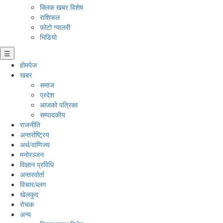
क्लिक खबर विशेष
राशिफल
फोटो ग्यालरी
भिडियो
☰
होमपेज
खबर
समाज
प्रदेश
आजको पत्रिका
सम्पादकीय
राजनीति
अन्तर्राष्ट्रिय
अर्थ/वाणिज्य
मनाेरञ्जन
विज्ञान प्रविधि
अन्तरर्वार्ता
विचार/ब्लग
खेलकुद
रोचक
अन्य