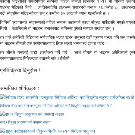
कोरोना भाइरसको संक्रमणको सबैभन्दा पहिलो मामिला डिसेम्बर २०१९ मा चीनको ऊहान
शहरमा भेटिएको थियो । त्यतिबेलादेखि हालसम्म संसारभरी यसका १६ करोड ८० लाखभन्दा
बढी संक्रमित भेटिइसकेका छन् र कम्तीमा ३५ लाखको ज्यान गइसकेको छ ।
चिनियाँ प्रशासनले संक्रमणको पहिलो सम्बन्ध ऊहानको एउटा सीफूड मार्केटसँग भएको पाएको
थियो । वैज्ञानिकले यो भाइरस जनावरबाट मानिसमा पुगेको मान्यता राखेका छन् ।
तर हालै अमेरिकी मिडियामा सार्वजनिक भएको खबर अनुसार केही प्रमाण यस्ता पनि छन् जसले
यो भाइरस चीनको एक प्रयोगशालाबाट लिक भएको भन्नेतफए इशारा गर्दछ ।
तर चीनले यसलाई ठाडो अस्वीकार गर्ने गर्छ । साथै चीनले यो भाइरस अमेरिकाको कुनै
प्रयोगशालाबाट निस्किएको बताउने गर्छ ।बीबीसी
प्रतिक्रिया दिनुहोस !
सम्बन्धित शीर्षकहरु :
टिभिएस मोटर कम्पनीले भरतपुरमा ‘टिभिएस अर्बिटर’ नयाँ विद्युतीय स्कुटर सार्वजनिक ग¥यो
बाघ र चितुवा अनुगमन गर्न क्यामरा जडान