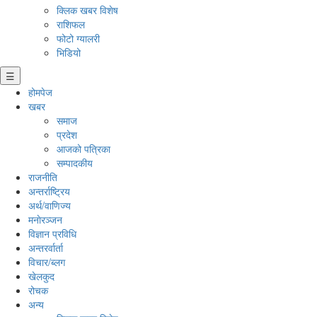
क्लिक खबर विशेष
राशिफल
फोटो ग्यालरी
भिडियो
☰
होमपेज
खबर
समाज
प्रदेश
आजको पत्रिका
सम्पादकीय
राजनीति
अन्तर्राष्ट्रिय
अर्थ/वाणिज्य
मनाेरञ्जन
विज्ञान प्रविधि
अन्तरर्वार्ता
विचार/ब्लग
खेलकुद
रोचक
अन्य