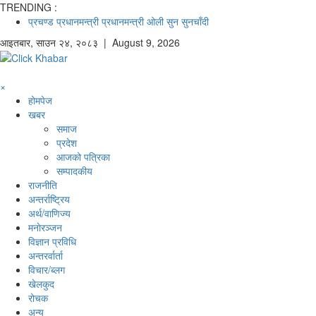
TRENDING :
प्रचण्ड
प्रधानमन्त्री
प्रधानमन्त्री ओली
सुन
सुनचाँदी
आइतबार
,
साउन
२४
,
२०८३
| August 9, 2026
×
होमपेज
खबर
समाज
प्रदेश
आजको पत्रिका
सम्पादकीय
राजनीति
अन्तर्राष्ट्रिय
अर्थ/वाणिज्य
मनाेरञ्जन
विज्ञान प्रविधि
अन्तरर्वार्ता
विचार/ब्लग
खेलकुद
रोचक
अन्य