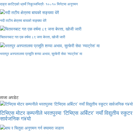
दाह्रा काटिएको ध्रुर्वे निकुञ्जभित्रैः १०÷१० मिनेटमा अनुगमन
नदी तटीय क्षेत्रमा बाघको सङ्ख्या धेरै
चितवनबाट गत एक वर्षमा ८९ जना बेपत्ता, खोजी जारी
भरतपुर अस्पतालमा प्रसूति शय्या अभाव, सुत्केरी सेवा ‘म्याट्रेस’ मा
ताजा अपडेट
टिभिएस मोटर कम्पनीले भरतपुरमा ‘टिभिएस अर्बिटर’ नयाँ विद्युतीय स्कुटर
सार्वजनिक ग¥यो