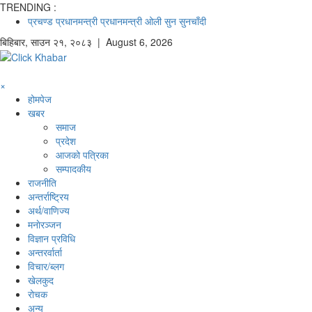
TRENDING :
प्रचण्ड
प्रधानमन्त्री
प्रधानमन्त्री ओली
सुन
सुनचाँदी
बिहिबार
,
साउन
२१
,
२०८३
| August 6, 2026
×
होमपेज
खबर
समाज
प्रदेश
आजको पत्रिका
सम्पादकीय
राजनीति
अन्तर्राष्ट्रिय
अर्थ/वाणिज्य
मनाेरञ्जन
विज्ञान प्रविधि
अन्तरर्वार्ता
विचार/ब्लग
खेलकुद
रोचक
अन्य