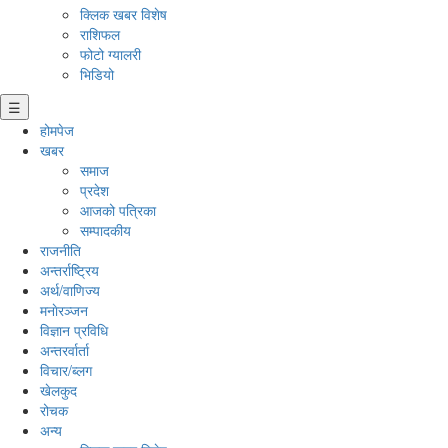
क्लिक खबर विशेष
राशिफल
फोटो ग्यालरी
भिडियो
☰
होमपेज
खबर
समाज
प्रदेश
आजको पत्रिका
सम्पादकीय
राजनीति
अन्तर्राष्ट्रिय
अर्थ/वाणिज्य
मनाेरञ्जन
विज्ञान प्रविधि
अन्तरर्वार्ता
विचार/ब्लग
खेलकुद
रोचक
अन्य