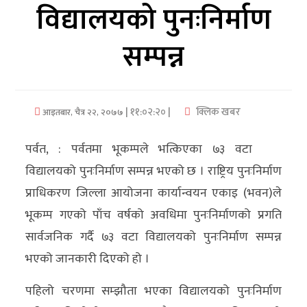
विद्यालयको पुनःनिर्माण
अर्थ/
सम्पन्न
वाणिज्य
मनाेरञ्जन
| ११:०२:२० |
क्लिक खबर
आइतबार, चैत्र २२, २०७७
विज्ञान
प्रविधि
पर्वत, : पर्वतमा भूकम्पले भत्किएका ७३ वटा
अन्तरर्वार्ता
विद्यालयको पुनःनिर्माण सम्पन्न भएको छ । राष्ट्रिय पुनःनिर्माण
प्राधिकरण जिल्ला आयोजना कार्यान्वयन एकाइ (भवन)ले
विचार/
भूकम्प गएको पाँच वर्षको अवधिमा पुनःनिर्माणको प्रगति
ब्लग
सार्वजनिक गर्दै ७३ वटा विद्यालयको पुनःनिर्माण सम्पन्न
खेलकुद
भएको जानकारी दिएको हो ।
रोचक
पहिलो चरणमा सम्झौता भएका विद्यालयको पुनःनिर्माण