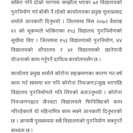
सकिए पनि दोस्रो चरणमा सम्झौता भएका ७१ विद्यालयको
अन्य
पुनःनिर्माण गर्न बाँकी नै रहेको कार्यालयका प्रमुख युक्तप्रसाद
क्लिक
शर्माले जानकारी दिनुभयो । जिल्लामा विसं २०७२ वैशाख
खबर
१२ को भूकम्पले भत्किएका १५३ विद्यालय पुनःनिर्माणको
विशेष
सूचीमा थिए । जिल्लामा १५३ विद्यालयको पुनःनिर्माण, ४४
विद्यालयको शौचालय र ४१ विद्यालयको खानेपानी
राशिफल
योजनाको काम गर्नुपर्ने दायित्व कार्यालयसँग छ ।
फोटो
कार्यालय प्रमुख शर्माले कोरोना सङ्क्रमणका कारण गत वर्ष
ग्यालरी
काम गर्न समस्या भए पनि कोरोना नियन्त्रणउन्मुख भएपछि
भिडियो
विद्यालय पुनःनिर्माणले गति लिएको बताउनुभयो । कोरोना
नियन्त्रणपश्चात तीनवटा विद्यालयले फिनिसिङको काम
गरिरहेकाले यो महिनाभित्र काम सक्ने जानकारी दिनुभएको
छ । आगामी पुससम्ममा सबै विद्यालयको पुनःनिर्माण सक्नुपर्ने
बाध्यता छ ।