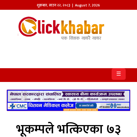
शुक्रबार
,
साउन
२२
,
२०८३
| August 7, 2026
होमपेज
खबर
समाज
प्रदेश
☰
आजको
पत्रिका
सम्पादकीय
राजनीति
भूकम्पले भत्किएका ७३
अन्तर्राष्ट्रिय