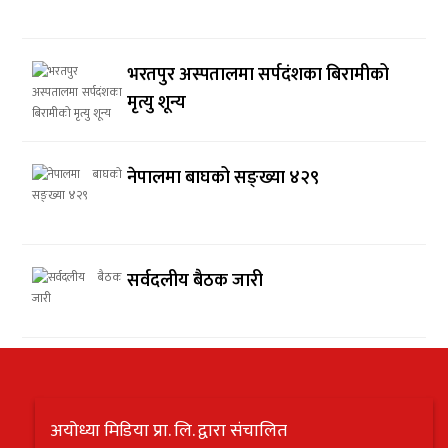
भरतपुर अस्पतालमा सर्पदंशका बिरामीको
मृत्यु शून्य
नेपालमा बाघको सङ्ख्या ४२९
सर्वदलीय बैठक जारी
अयोध्या मिडिया प्रा. लि. द्वारा संचालित