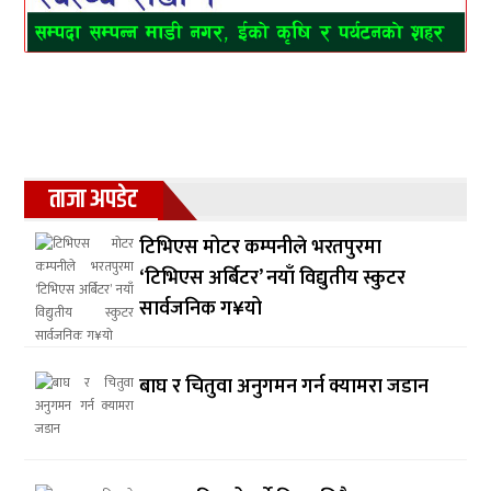
ताजा अपडेट
टिभिएस मोटर कम्पनीले भरतपुरमा
‘टिभिएस अर्बिटर’ नयाँ विद्युतीय स्कुटर
सार्वजनिक ग¥यो
बाघ र चितुवा अनुगमन गर्न क्यामरा जडान