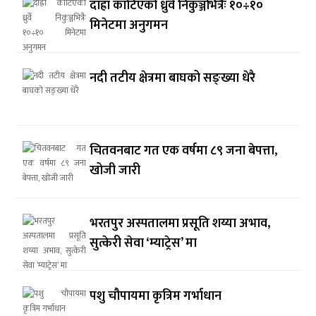
दाह्रा काटिएको ध्रुर्वे निकुञ्जभित्रैः १०÷१०
मिनेटमा अनुगमन
नदी तटीय क्षेत्रमा बाघको सङ्ख्या धेरै
चितवनबाट गत एक वर्षमा ८९ जना बेपत्ता,
खोजी जारी
भरतपुर अस्पतालमा प्रसूति शय्या अभाव,
सुत्केरी सेवा ‘म्याट्रेस’ मा
पशु चौपायमा कृत्रिम गर्भाधान