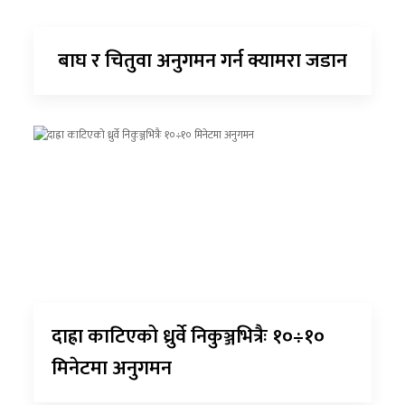
बाघ र चितुवा अनुगमन गर्न क्यामरा जडान
दाह्रा काटिएको ध्रुर्वे निकुञ्जभित्रैः १०÷१०
मिनेटमा अनुगमन