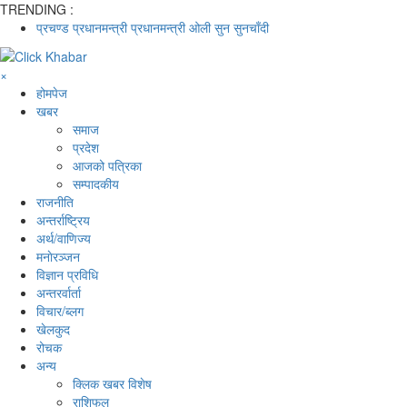
TRENDING :
प्रचण्ड
प्रधानमन्त्री
प्रधानमन्त्री ओली
सुन
सुनचाँदी
×
होमपेज
खबर
समाज
प्रदेश
आजको पत्रिका
सम्पादकीय
राजनीति
अन्तर्राष्ट्रिय
अर्थ/वाणिज्य
मनाेरञ्जन
विज्ञान प्रविधि
अन्तरर्वार्ता
विचार/ब्लग
खेलकुद
रोचक
अन्य
क्लिक खबर विशेष
राशिफल