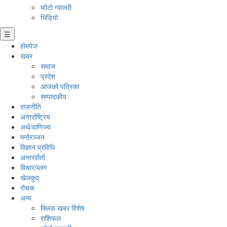
फोटो ग्यालरी
भिडियो
☰
होमपेज
खबर
समाज
प्रदेश
आजको पत्रिका
सम्पादकीय
राजनीति
अन्तर्राष्ट्रिय
अर्थ/वाणिज्य
मनाेरञ्जन
विज्ञान प्रविधि
अन्तरर्वार्ता
विचार/ब्लग
खेलकुद
रोचक
अन्य
क्लिक खबर विशेष
राशिफल