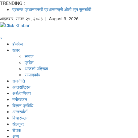
TRENDING :
प्रचण्ड
प्रधानमन्त्री
प्रधानमन्त्री ओली
सुन
सुनचाँदी
आइतबार
,
साउन
२४
,
२०८३
| August 9, 2026
×
होमपेज
खबर
समाज
प्रदेश
आजको पत्रिका
सम्पादकीय
राजनीति
अन्तर्राष्ट्रिय
अर्थ/वाणिज्य
मनाेरञ्जन
विज्ञान प्रविधि
अन्तरर्वार्ता
विचार/ब्लग
खेलकुद
रोचक
अन्य