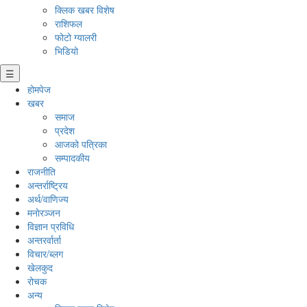
क्लिक खबर विशेष
राशिफल
फोटो ग्यालरी
भिडियो
☰
होमपेज
खबर
समाज
प्रदेश
आजको पत्रिका
सम्पादकीय
राजनीति
अन्तर्राष्ट्रिय
अर्थ/वाणिज्य
मनाेरञ्जन
विज्ञान प्रविधि
अन्तरर्वार्ता
विचार/ब्लग
खेलकुद
रोचक
अन्य