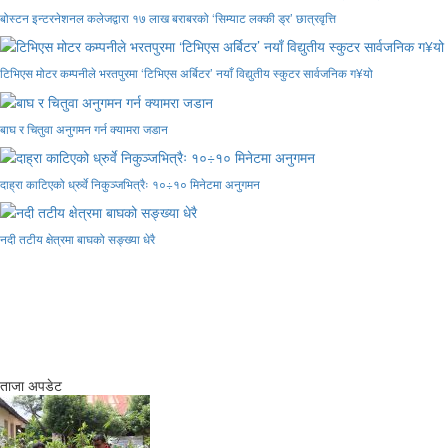
बोस्टन इन्टरनेशनल कलेजद्वारा १७ लाख बराबरको ‘सिम्याट लक्की ड्र’ छात्रवृत्ति
टिभिएस मोटर कम्पनीले भरतपुरमा ‘टिभिएस अर्बिटर’ नयाँ विद्युतीय स्कुटर सार्वजनिक ग¥यो
बाघ र चितुवा अनुगमन गर्न क्यामरा जडान
दाह्रा काटिएको ध्रुर्वे निकुञ्जभित्रैः १०÷१० मिनेटमा अनुगमन
नदी तटीय क्षेत्रमा बाघको सङ्ख्या धेरै
ताजा अपडेट