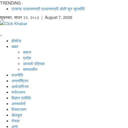
TRENDING :
प्रचण्ड
प्रधानमन्त्री
प्रधानमन्त्री ओली
सुन
सुनचाँदी
शुक्रबार
,
साउन
२२
,
२०८३
| August 7, 2026
×
होमपेज
खबर
समाज
प्रदेश
आजको पत्रिका
सम्पादकीय
राजनीति
अन्तर्राष्ट्रिय
अर्थ/वाणिज्य
मनाेरञ्जन
विज्ञान प्रविधि
अन्तरर्वार्ता
विचार/ब्लग
खेलकुद
रोचक
अन्य