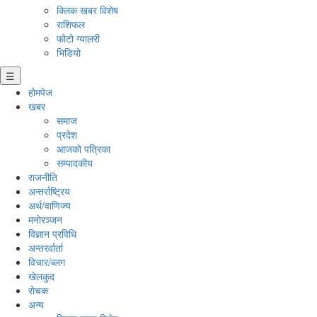
क्लिक खबर विशेष
राशिफल
फोटो ग्यालरी
भिडियो
☰
होमपेज
खबर
समाज
प्रदेश
आजको पत्रिका
सम्पादकीय
राजनीति
अन्तर्राष्ट्रिय
अर्थ/वाणिज्य
मनाेरञ्जन
विज्ञान प्रविधि
अन्तरर्वार्ता
विचार/ब्लग
खेलकुद
रोचक
अन्य