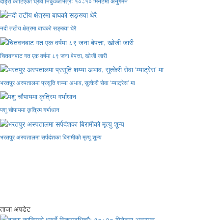
दाह्रा काटिएको ध्रुर्वे निकुञ्जभित्रैः १०÷१० मिनेटमा अनुगमन
नदी तटीय क्षेत्रमा बाघको सङ्ख्या धेरै
चितवनबाट गत एक वर्षमा ८९ जना बेपत्ता, खोजी जारी
भरतपुर अस्पतालमा प्रसूति शय्या अभाव, सुत्केरी सेवा ‘म्याट्रेस’ मा
पशु चौपायमा कृत्रिम गर्भाधान
भरतपुर अस्पतालमा सर्पदंशका बिरामीको मृत्यु शून्य
ताजा अपडेट