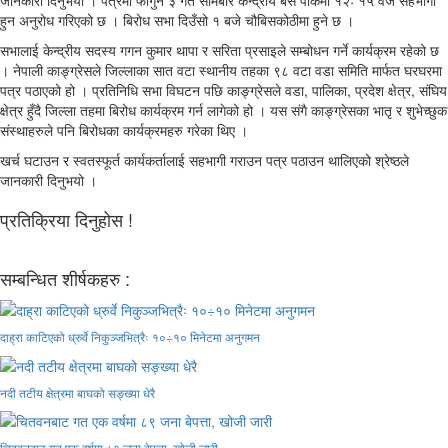
जानकारी दिनुभयो । पत्रमा फागुन ३ गते सोमबार केन्द्रीय बस पार्कमा १२ः १५ वजे सहभागी
हुन अनुरोध गरिएको छ । बिरोध सभा दिउँसो १ बजे चौबिसकोठीमा हुने छ ।
सभालाई केन्द्रीय सदस्य गगन कुमार थापा र सरिता प्रसाइले सम्बोधन गर्ने कार्यक्रम रहेको छ
। नेपाली काङ्ग्रेसले जिल्लाका सात वटा स्थानीय तहका ९८ वटा वडा समिति मार्फत घरघरमा
पत्र पठाएको हो । प्रतिनिधि सभा विघटन पछि काङ्ग्रेसले वडा, पालिका, प्रदेश क्षेत्र, संघिय
क्षेत्र हुँदै जिल्ला तहमा बिरोध कार्यक्रम गर्न लागेको हो । यस संगै काङ्ग्रेसका भातृ र शुभेच्छुक
संस्थाहरुले पनि बिरोधका कार्यक्रमहरु गरेका थिए ।
खर्च घटाउन र स्वतस्फूर्त कार्यकर्तालाई सहभागी गराउन पत्र पठाउन थालिएको श्रेष्ठले
जानकारी दिनुभयो ।
प्रतिक्रिया दिनुहोस !
सम्बन्धित शीर्षकहरु :
दाह्रा काटिएको ध्रुर्वे निकुञ्जभित्रैः १०÷१० मिनेटमा अनुगमन
नदी तटीय क्षेत्रमा बाघको सङ्ख्या धेरै
चितवनबाट गत एक वर्षमा ८९ जना बेपत्ता, खोजी जारी