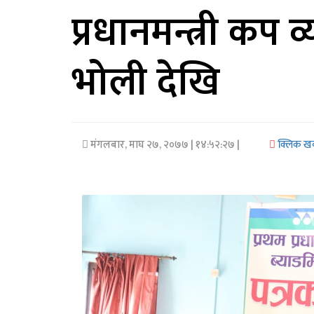
प्रधानमन्त्री कप व
अर्थ/
वाणिज्य
भोली देखि
मनाेरञ्जन
विज्ञान
प्रविधि
मंगलबार, माघ २७, २०७७
| १४:५२:२७ |
क्लिक ख
अन्तरर्वार्ता
विचार/
ब्लग
खेलकुद
रोचक