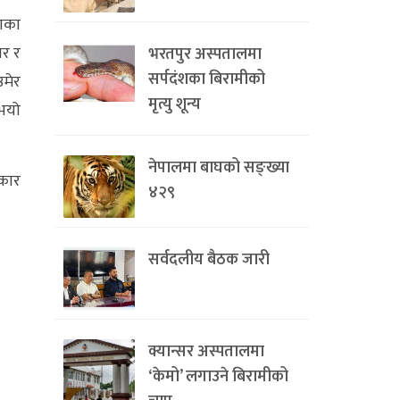
धाका
ार र
भरतपुर अस्पतालमा
सर्पदंशका बिरामीको
उमेर
मृत्यु शून्य
ुभयो
नेपालमा बाघको सङ्ख्या
रकार
४२९
सर्वदलीय बैठक जारी
क्यान्सर अस्पतालमा
‘केमो’ लगाउने बिरामीको