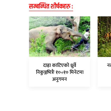
सम्बन्धित शीर्षकहरु :
दाह्रा काटिएको ध्रुर्वे
नद
निकुञ्जभित्रैः १०÷१० मिनेटमा
अनुगमन