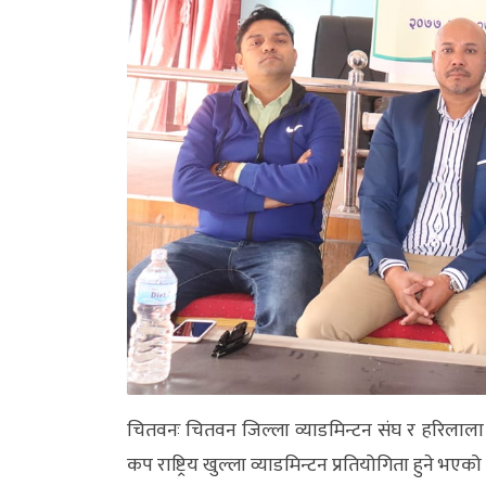
अन्य
क्लिक
खबर
विशेष
राशिफल
फोटो
ग्यालरी
भिडियो
चितवनः चितवन जिल्ला व्याडमिन्टन संघ र हरिलाला धर
कप राष्ट्रिय खुल्ला व्याडमिन्टन प्रतियोगिता हुने भएक