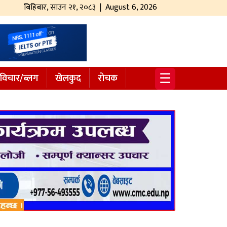
बिहिबार
,
साउन
२१
,
२०८३
| August 6, 2026
☰
विचार/ब्लग
खेलकुद
रोचक