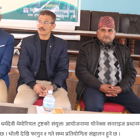
्मदेवी मेमोरियल ट्रष्टको संयुक्त आयोजनामा योनेक्स सनराइज प्रधानमन्
ो छ । भोली देखि फागुन १ गते सम्म प्रतियोगिता संञ्चालन हुने छ ।