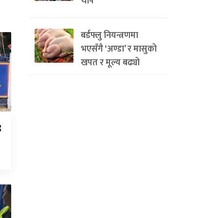
चाप
बर्डफ्लु नियन्त्रणमा
भएसँगै ‘अण्डा’ र मासुको
खपत र मूल्य बढ्यो
९