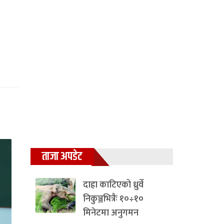
ताजा अपडेट
दाह्रा काटिएको ध्रुर्वे
निकुञ्जभित्रैः १०÷१०
मिनेटमा अनुगमन