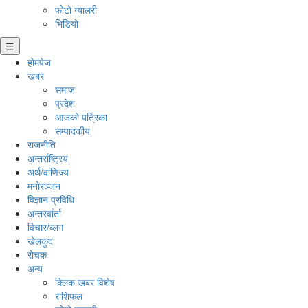
फोटो ग्यालरी
भिडियो
☰
होमपेज
खबर
समाज
प्रदेश
आजको पत्रिका
सम्पादकीय
राजनीति
अन्तर्राष्ट्रिय
अर्थ/वाणिज्य
मनाेरञ्जन
विज्ञान प्रविधि
अन्तरर्वार्ता
विचार/ब्लग
खेलकुद
रोचक
अन्य
क्लिक खबर विशेष
राशिफल