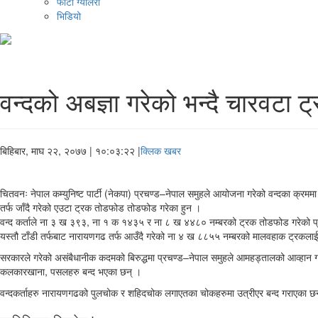
फोटो ग्यालरी
भिडियो
वन्दको अबज्ञा गरेको भन्दै चारवटा
बिहिबार, माघ २२, २०७७
| १०:०३:२२ |
क्लिक खबर
चितवनः नेपाल कम्युनिष्ट पार्टी (नेकपा) प्रचण्ड–नेपाल समुहले आयोजना गरेको वन्दका क्रमम
तर्फ जाँदै गरेको एउटा ट्रक तोडफोड तोडफोड गरेका हुन ।
वन्द कर्ताले ना ३ ख ३९३, ना १ क १४३५ र ना ८ ख ४४८० नम्बरको ट्रक तोडफोड गरेको प्
यस्तौ टाँडी तर्फबाट नारायणगढ तर्फ आउँदै गरेको ना ४ ख ८८५५ नम्बरको मालवहाक ट्रकल
सरकारले गरेको असंबैधानीक कदमको बिरुद्धमा प्रचण्ड–नेपाल समुहले आमहड्तालको आव्हान ग
कलकारखाना, पसलहरु बन्द भएका छन् ।
वन्दकर्ताहरु नारायणगढको पुलचोक र शहिदचोक लगाएतका चोकहरुमा उत्रीएर बन्द गराएका छ