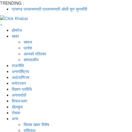
TRENDING :
प्रचण्ड
प्रधानमन्त्री
प्रधानमन्त्री ओली
सुन
सुनचाँदी
×
होमपेज
खबर
समाज
प्रदेश
आजको पत्रिका
सम्पादकीय
राजनीति
अन्तर्राष्ट्रिय
अर्थ/वाणिज्य
मनाेरञ्जन
विज्ञान प्रविधि
अन्तरर्वार्ता
विचार/ब्लग
खेलकुद
रोचक
अन्य
क्लिक खबर विशेष
राशिफल