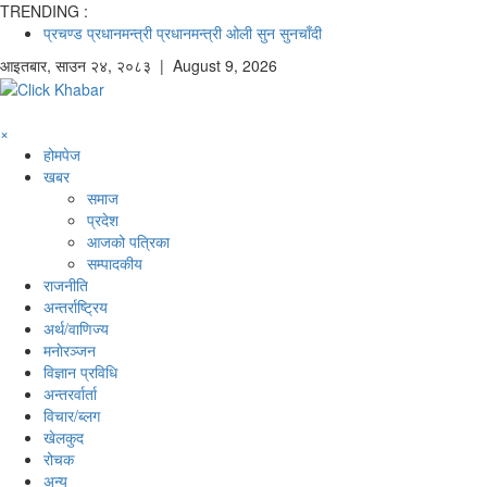
TRENDING :
प्रचण्ड
प्रधानमन्त्री
प्रधानमन्त्री ओली
सुन
सुनचाँदी
आइतबार
,
साउन
२४
,
२०८३
| August 9, 2026
×
होमपेज
खबर
समाज
प्रदेश
आजको पत्रिका
सम्पादकीय
राजनीति
अन्तर्राष्ट्रिय
अर्थ/वाणिज्य
मनाेरञ्जन
विज्ञान प्रविधि
अन्तरर्वार्ता
विचार/ब्लग
खेलकुद
रोचक
अन्य