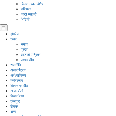
क्लिक खबर विशेष
राशिफल
फोटो ग्यालरी
भिडियो
☰
होमपेज
खबर
समाज
प्रदेश
आजको पत्रिका
सम्पादकीय
राजनीति
अन्तर्राष्ट्रिय
अर्थ/वाणिज्य
मनाेरञ्जन
विज्ञान प्रविधि
अन्तरर्वार्ता
विचार/ब्लग
खेलकुद
रोचक
अन्य