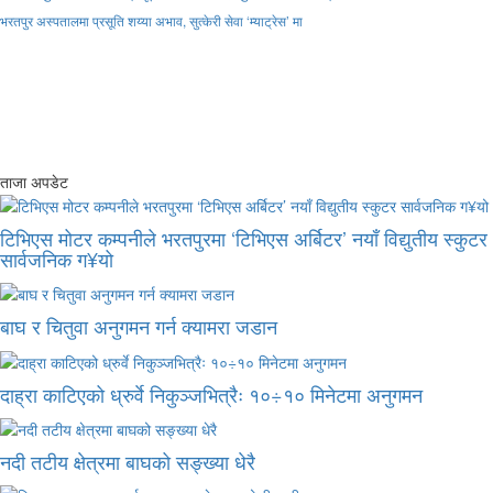
भरतपुर अस्पतालमा प्रसूति शय्या अभाव, सुत्केरी सेवा ‘म्याट्रेस’ मा
ताजा अपडेट
टिभिएस मोटर कम्पनीले भरतपुरमा ‘टिभिएस अर्बिटर’ नयाँ विद्युतीय स्कुटर
सार्वजनिक ग¥यो
बाघ र चितुवा अनुगमन गर्न क्यामरा जडान
दाह्रा काटिएको ध्रुर्वे निकुञ्जभित्रैः १०÷१० मिनेटमा अनुगमन
नदी तटीय क्षेत्रमा बाघको सङ्ख्या धेरै