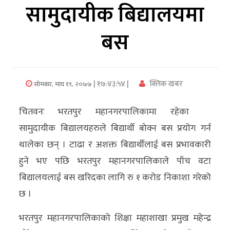
सामुदायीक बिद्यालयमा
अर्थ/
बस
वाणिज्य
मनाेरञ्जन
| १७:४३:५४ |
क्लिक खबर
सोमबार, माघ १९, २०७७
विज्ञान
प्रविधि
चितवनः भरतपुर महानगरपालिकामा रहेका
अन्तरर्वार्ता
सामुदायीक बिद्यालयहरुले बिद्यार्थी बोक्न बस प्रयोग गर्न
थालेका छन् । टाढा र अशक्त बिद्यार्थीलाई बस प्रभावकारी
विचार/
हुने भए पछि भरतपुर महानगरपालिकाले पाँच वटा
ब्लग
बिद्यालयलाई बस खरिदका लागि रु १ करोड निकाशा गरेको
खेलकुद
छ ।
रोचक
भरतपुर महानगरपालिकाको शिक्षा महाशाखा प्रमुख महेन्द्र