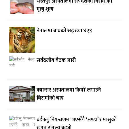
भरतपुर अस्पतालमा सर्पदंशका बिरामीको
मृत्यु शून्य
नेपालमा बाघको सङ्ख्या ४२९
सर्वदलीय बैठक जारी
क्यान्सर अस्पतालमा ‘केमो’ लगाउने
बिरामीको चाप
बर्डफ्लु नियन्त्रणमा भएसँगै ‘अण्डा’ र मासुको
खपत र मूल्य बढ्यो