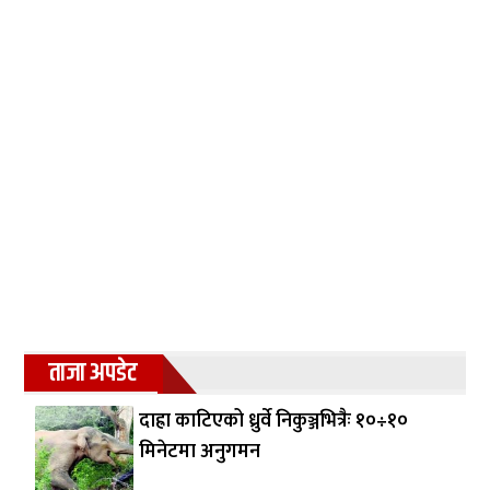
ताजा अपडेट
दाह्रा काटिएको ध्रुर्वे निकुञ्जभित्रैः १०÷१०
मिनेटमा अनुगमन