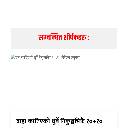
सम्बन्धित शीर्षकहरु :
दाह्रा काटिएको ध्रुर्वे निकुञ्जभित्रैः १०÷१०