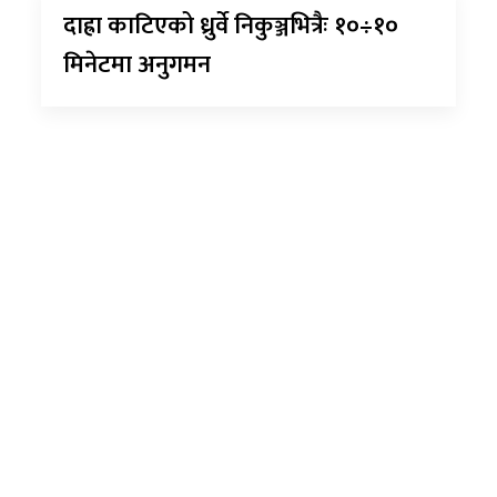
दाह्रा काटिएको ध्रुर्वे निकुञ्जभित्रैः १०÷१०
मिनेटमा अनुगमन