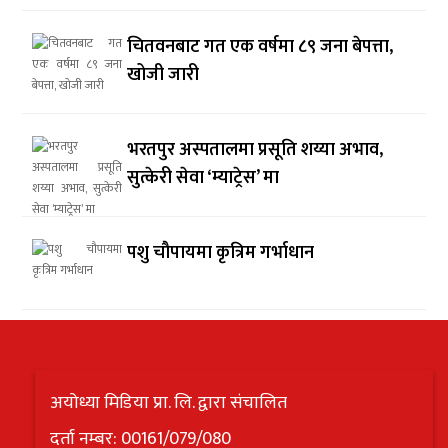
चितवनबाट गत एक वर्षमा ८९ जना बेपत्ता,
खोजी जारी
भरतपुर अस्पतालमा प्रसूति शय्या अभाव,
सुत्केरी सेवा ‘म्याट्रेस’ मा
पशु चौपायमा कृत्रिम गर्भाधान
अयोध्या मिडिया प्रा. लि. द्वारा संचालित
दर्ता नम्बर: 00161/079/080