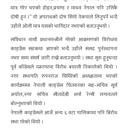
अन्य
मात्र गरेर भएको होइन,प्रचण्ड र माधव नेपाल पनि उत्तिकै
दोषी हुन ।” यो अपराधको दोष सिंगो नेकपाले लिनुपर्ने भन्दै
क्लिक
उहाँले ओली मात्र यसको भागिदार नभएको बताउनुभयो ।
खबर
विशेष
संविधान माथी प्रधानमन्त्रीले गरेको आक्रमणको विरोधमा
काङ्ग्रेस सडकमा आएको भन्दै उहाँले संसद पुर्नस्थापना
राशिफल
नभए सम्म संघर्ष जारी राख्ने बताउनुभयो । सभा सुरु हुनुभन्दा
फोटो
पूर्व काँग्रेसले रत्ननगरमा विरोध ¥याली निकालेको थियो ।
ग्यालरी
नगर सभापति रुपनराज घिमिरेको अध्यक्षतामा भएको
कार्यक्रममा नेपाली काङ्ग्रेस चितवनका सह–सचिव सूर्य
भिडियो
अर्याल,नगर सचिव सीतादेबी शर्मा रेग्मी लगायतले
बोल्नुभएको थियो ।
नेपाली काङ्ग्रेसले आजै अन्य ६ वटा पालिकामा पनि बिरोध
सभा गरेको थियो ।