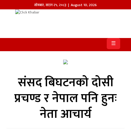
सोमबार
,
साउन
२५
,
२०८३
| August 10, 2026
होमपेज
खबर
☰
समाज
प्रदेश
संसद बिघटनको दोसी
आजको
पत्रिका
प्रचण्ड र नेपाल पनि हुनः
सम्पादकीय
नेता आचार्य
राजनीति
अन्तर्राष्ट्रिय