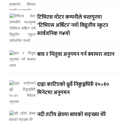
टिभिएस मोटर कम्पनीले भरतपुरमा
‘टिभिएस अर्बिटर’ नयाँ विद्युतीय स्कुटर
सार्वजनिक ग¥यो
बाघ र चितुवा अनुगमन गर्न क्यामरा जडान
दाह्रा काटिएको ध्रुर्वे निकुञ्जभित्रैः १०÷१०
मिनेटमा अनुगमन
नदी तटीय क्षेत्रमा बाघको सङ्ख्या धेरै