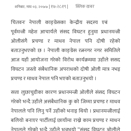
| १७:२८:१९ |
क्लिक खबर
शनिबार, माघ ०३, २०७७
अर्थ/
वाणिज्य
चितवनः नेपाली काङ्ग्रेसका केन्द्रीय सदस्य एबं
पूर्वमन्त्री महेश आचार्यले संसद विघटन हुनुमा प्रधानमन्त्री
मनाेरञ्जन
ओलीसंगै प्रचण्ड र माधव नेपाल पनि दोषी रहेको
विज्ञान
बताउनुभएको छ । नेपाली काङ्ग्रेस रत्ननगर नगर समितिले
प्रविधि
आज यहाँ आयोजना गरेको विरोध कार्यक्रममा उहाँले ससद
विघटन जस्तो संबैधानिक अपराधको दोषी ओली मात्र नभइ
अन्तरर्वार्ता
प्रचण्ड र माधव नेपाल पनि भएको बताउनुभयो ।
विचार/
सत्ता लुछाचुडीका कारण प्रधानमन्त्री ओलीले संसद विघटन
ब्लग
गरेको भन्दै उहाँले असंबैधानिक कु को जिम्मा प्रचण्ड र माधव
खेलकुद
नेपालले पनि लिनु पर्ने उहाँको भनाइ थियो । प्रधानमन्त्रीलाई
बलियो बनाएर पार्टीलाई छायाँमा राख्ने काम प्रचण्ड र माधन
रोचक
नेपालले गरेको भन्दै उहाँले भन्नुभयो “संसद् विघटन ओलीले