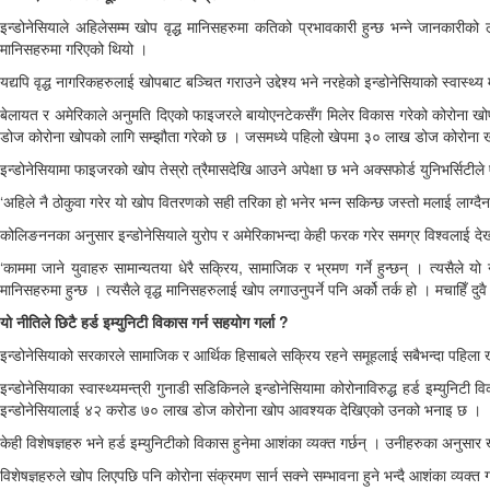
इन्डोनेसियाले अहिलेसम्म खोप वृद्ध मानिसहरुमा कतिको प्रभावकारी हुन्छ भन्ने जानकारीक
मानिसहरुमा गरिएको थियो ।
यद्यपि वृद्ध नागरिकहरुलाई खोपबाट बञ्चित गराउने उद्देश्य भने नरहेको इन्डोनेसियाको स्वास्
बेलायत र अमेरिकाले अनुमति दिएको फाइजरले बायोएनटेकसँग मिलेर विकास गरेको कोरोना खो
डोज कोरोना खोपको लागि सम्झौता गरेको छ । जसमध्ये पहिलो खेपमा ३० लाख डोज कोरोन
इन्डोनेसियामा फाइजरको खोप तेस्रो त्रैमासदेखि आउने अपेक्षा छ भने अक्सफोर्ड युनिभर्सिटीले 
‘अहिले नै ठोकुवा गरेर यो खोप वितरणको सही तरिका हो भनेर भन्न सकिन्छ जस्तो मलाई लाग्दै
कोलिङननका अनुसार इन्डोनेसियाले युरोप र अमेरिकाभन्दा केही फरक गरेर समग्र विश्वलाई द
‘काममा जाने युवाहरु सामान्यतया धेरै सक्रिय, सामाजिक र भ्रमण गर्ने हुन्छन् । त्यसैले य
मानिसहरुमा हुन्छ । त्यसैले वृद्ध मानिसहरुलाई खोप लगाउनुपर्ने पनि अर्को तर्क हो । मचाहिँ दु
यो नीतिले छिटै हर्ड इम्युनिटी विकास गर्न सहयोग गर्ला ?
इन्डोनेसियाको सरकारले सामाजिक र आर्थिक हिसाबले सक्रिय रहने समूहलाई सबैभन्दा पहिला खोप 
इन्डोनेसियाका स्वास्थ्यमन्त्री गुनाडी सडिकिनले इन्डोनेसियामा कोरोनाविरुद्ध हर्ड इम्य
इन्डोनेसियालाई ४२ करोड ७० लाख डोज कोरोना खोप आवश्यक देखिएको उनको भनाइ छ ।
केही विशेषज्ञहरु भने हर्ड इम्युनिटीको विकास हुनेमा आशंका व्यक्त गर्छन् । उनीहरुका अनुसा
विशेषज्ञहरुले खोप लिएपछि पनि कोरोना संक्रमण सार्न सक्ने सम्भावना हुने भन्दै आशंका व्यक्त 