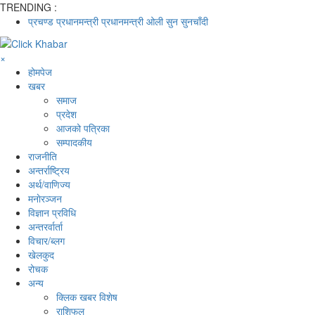
TRENDING :
प्रचण्ड
प्रधानमन्त्री
प्रधानमन्त्री ओली
सुन
सुनचाँदी
×
होमपेज
खबर
समाज
प्रदेश
आजको पत्रिका
सम्पादकीय
राजनीति
अन्तर्राष्ट्रिय
अर्थ/वाणिज्य
मनाेरञ्जन
विज्ञान प्रविधि
अन्तरर्वार्ता
विचार/ब्लग
खेलकुद
रोचक
अन्य
क्लिक खबर विशेष
राशिफल