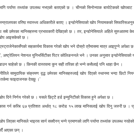
ो लागि पर्याप्त तथ्यांक उपलब्ध नभएको बताएको छ । चीनको सिनोभ्याक बायोटेकको खोपबाट ख
थ्य मन्त्रालयका वरिष्ठ स्वास्थ्य अधिकारीले बताए । इन्डोनेसियाको खोप नियामकको सिफारिसअनुस
प सबै उमेरका मानिसहरुमा प्रभावकारी देखिएको छ । तर, इन्डोनेसियाले अहिले सुरुआतमा 
ा खोप आइसकेको छ ।
एस्ट्राजेनेकासँगको सहकार्यमा विकास गरेको खोप भने दोस्रो त्रैमासमा मात्र आइपुग्ने अपेक्षा 
न’, अष्ट्रेलियन नेशनल युनिभर्सिटीका पिटर कोलिङननले भने । उनका अनुसार इन्डोनेसियाको यो
ेखाउन चाहेको छ । किनकी वास्तवमा कुन सही तरिका हो भन्ने कसैलाई पनि थाहा छैन ।
ो नीतिले सामुदायिक संक्रमण वृद्ध उमेरका मानिसहरुलाई खोप दिएको स्थानमा भन्दा छिटो नियन
वै तर्कमा फाइदाजनक देख्छु ।’
दिने निर्णय गरेको छ । यसले छिट्टै हर्ड इम्युनिटीको विकास हुने अपेक्षा छ ।
ुनिटी विकास गर्न करिब ६७ प्रतिशत अर्थात् १८ करोड १५ लाख मानिसलाई खोप दिनु जरुरी छ । 
र खोप लिएका मानिसले भाइरस सार्न सक्दैनन् भन्ने प्रमाणको लागि पर्याप्त तथ्यांक उपलब्ध नर
गर्दै आएका छन् ।