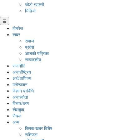
फोटो ग्यालरी
भिडियो
☰
होमपेज
खबर
समाज
प्रदेश
आजको पत्रिका
सम्पादकीय
राजनीति
अन्तर्राष्ट्रिय
अर्थ/वाणिज्य
मनाेरञ्जन
विज्ञान प्रविधि
अन्तरर्वार्ता
विचार/ब्लग
खेलकुद
रोचक
अन्य
क्लिक खबर विशेष
राशिफल