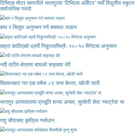
टिभिएस मोटर कम्पनीले भरतपुरमा ‘टिभिएस अर्बिटर’ नयाँ विद्युतीय स्कुटर
सार्वजनिक ग¥यो
बाघ र चितुवा अनुगमन गर्न क्यामरा जडान
दाह्रा काटिएको ध्रुर्वे निकुञ्जभित्रैः १०÷१० मिनेटमा अनुगमन
नदी तटीय क्षेत्रमा बाघको सङ्ख्या धेरै
चितवनबाट गत एक वर्षमा ८९ जना बेपत्ता, खोजी जारी
भरतपुर अस्पतालमा प्रसूति शय्या अभाव, सुत्केरी सेवा ‘म्याट्रेस’ मा
पशु चौपायमा कृत्रिम गर्भाधान