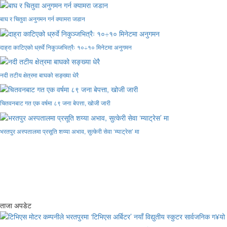
बाघ र चितुवा अनुगमन गर्न क्यामरा जडान
दाह्रा काटिएको ध्रुर्वे निकुञ्जभित्रैः १०÷१० मिनेटमा अनुगमन
नदी तटीय क्षेत्रमा बाघको सङ्ख्या धेरै
चितवनबाट गत एक वर्षमा ८९ जना बेपत्ता, खोजी जारी
भरतपुर अस्पतालमा प्रसूति शय्या अभाव, सुत्केरी सेवा ‘म्याट्रेस’ मा
ताजा अपडेट