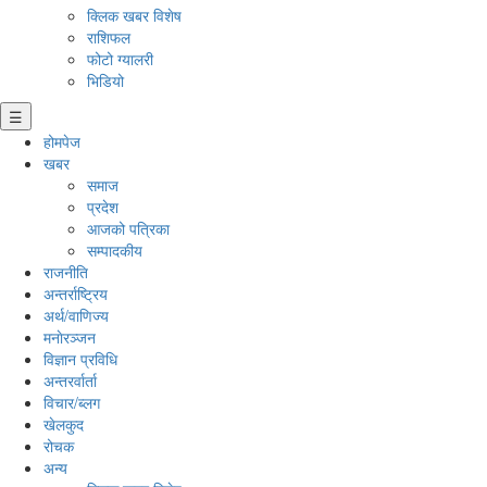
क्लिक खबर विशेष
राशिफल
फोटो ग्यालरी
भिडियो
☰
होमपेज
खबर
समाज
प्रदेश
आजको पत्रिका
सम्पादकीय
राजनीति
अन्तर्राष्ट्रिय
अर्थ/वाणिज्य
मनाेरञ्जन
विज्ञान प्रविधि
अन्तरर्वार्ता
विचार/ब्लग
खेलकुद
रोचक
अन्य