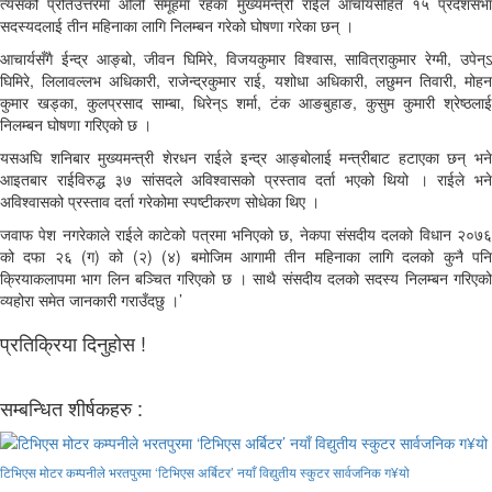
त्यसको प्रतिउत्तरमा ओली समूहमा रहेका मुख्यमन्त्री राईले आर्चायसहित १५ प्रदेशसभा
सदस्यदलाई तीन महिनाका लागि निलम्बन गरेको घोषणा गरेका छन् ।
आचार्यसँगै ईन्द्र आङ्बो, जीवन घिमिरे, विजयकुमार विश्वास, सावित्राकुमार रेग्मी, उपेन्ऽ
घिमिरे, लिलावल्लभ अधिकारी, राजेन्द्रकुमार राई, यशोधा अधिकारी, लछुमन तिवारी, मोहन
कुमार खड्का, कुलप्रसाद साम्बा, धिरेन्ऽ शर्मा, टंक आङबुहाङ, कुसुम कुमारी श्रेष्ठलाई
निलम्बन घोषणा गरिएको छ ।
यसअघि शनिबार मुख्यमन्त्री शेरधन राईले इन्द्र आङ्बोलाई मन्त्रीबाट हटाएका छन् भने
आइतबार राईविरुद्ध ३७ सांसदले अविश्वासको प्रस्ताव दर्ता भएको थियो । राईले भने
अविश्वासको प्रस्ताव दर्ता गरेकोमा स्पष्टीकरण सोधेका थिए ।
जवाफ पेश नगरेकाले राईले काटेको पत्रमा भनिएको छ, नेकपा संसदीय दलको विधान २०७६
को दफा २६ (ग) को (२) (४) बमोजिम आगामी तीन महिनाका लागि दलको कुनै पनि
क्रियाकलापमा भाग लिन बञ्चित गरिएको छ । साथै संसदीय दलको सदस्य निलम्बन गरिएको
व्यहोरा समेत जानकारी गराउँदछु ।’
प्रतिक्रिया दिनुहोस !
सम्बन्धित शीर्षकहरु :
टिभिएस मोटर कम्पनीले भरतपुरमा ‘टिभिएस अर्बिटर’ नयाँ विद्युतीय स्कुटर सार्वजनिक ग¥यो