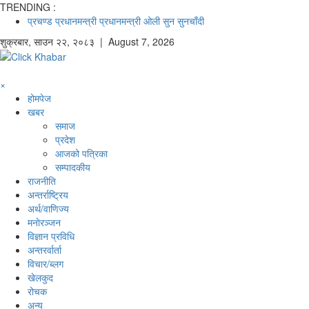
TRENDING :
प्रचण्ड
प्रधानमन्त्री
प्रधानमन्त्री ओली
सुन
सुनचाँदी
शुक्रबार
,
साउन
२२
,
२०८३
| August 7, 2026
×
होमपेज
खबर
समाज
प्रदेश
आजको पत्रिका
सम्पादकीय
राजनीति
अन्तर्राष्ट्रिय
अर्थ/वाणिज्य
मनाेरञ्जन
विज्ञान प्रविधि
अन्तरर्वार्ता
विचार/ब्लग
खेलकुद
रोचक
अन्य