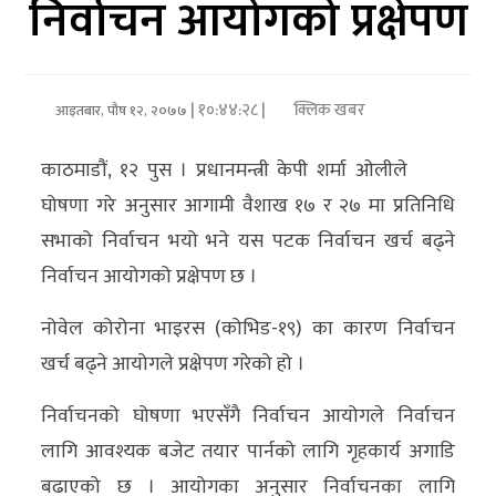
निर्वाचन आयोगको प्रक्षेपण
अर्थ/
वाणिज्य
| १०:४४:२८ |
क्लिक खबर
आइतबार, पौष १२, २०७७
मनाेरञ्जन
काठमाडौं, १२ पुस । प्रधानमन्त्री केपी शर्मा ओलीले
विज्ञान
घोषणा गरे अनुसार आगामी वैशाख १७ र २७ मा प्रतिनिधि
प्रविधि
सभाको निर्वाचन भयो भने यस पटक निर्वाचन खर्च बढ्ने
अन्तरर्वार्ता
निर्वाचन आयोगको प्रक्षेपण छ ।
विचार/
नोवेल कोरोना भाइरस (कोभिड-१९) का कारण निर्वाचन
ब्लग
खर्च बढ्ने आयोगले प्रक्षेपण गरेको हो ।
खेलकुद
निर्वाचनको घोषणा भएसँगै निर्वाचन आयोगले निर्वाचन
लागि आवश्यक बजेट तयार पार्नको लागि गृहकार्य अगाडि
रोचक
बढाएको छ । आयोगका अनुसार निर्वाचनका लागि