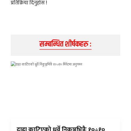
प्रतिक्रिया दिनुहोस !
सम्बन्धित शीर्षकहरु :
दाह्रा काटिएको ध्रुर्वे निकुञ्जभित्रैः १०÷१०