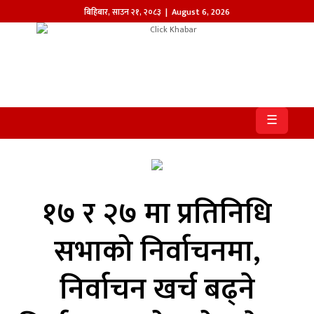
बिहिबार
,
साउन
२१
,
२०८३
| August 6, 2026
होमपेज
खबर
☰
समाज
प्रदेश
आजको
१७ र २७ मा प्रतिनिधि
पत्रिका
सभाको निर्वाचनमा,
सम्पादकीय
निर्वाचन खर्च बढ्ने
राजनीति
अन्तर्राष्ट्रिय