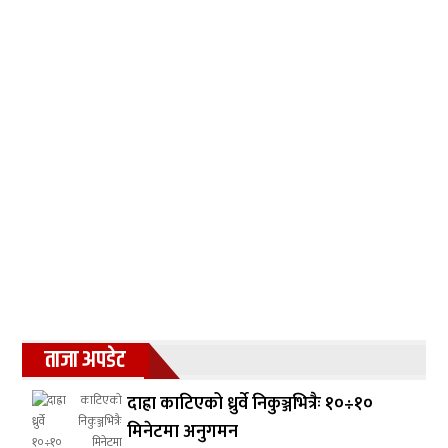
ताजा अपडेट
दाह्रा काटिएको ध्रुर्वे निकुञ्जभित्रैः १०÷१०
मिनेटमा अनुगमन