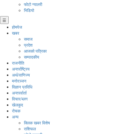
फोटो ग्यालरी
भिडियो
☰
होमपेज
खबर
समाज
प्रदेश
आजको पत्रिका
सम्पादकीय
राजनीति
अन्तर्राष्ट्रिय
अर्थ/वाणिज्य
मनाेरञ्जन
विज्ञान प्रविधि
अन्तरर्वार्ता
विचार/ब्लग
खेलकुद
रोचक
अन्य
क्लिक खबर विशेष
राशिफल