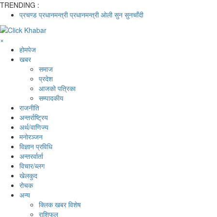
TRENDING :
प्रचण्ड
प्रधानमन्त्री
प्रधानमन्त्री ओली
सुन
सुनचाँदी
×
होमपेज
खबर
समाज
प्रदेश
आजको पत्रिका
सम्पादकीय
राजनीति
अन्तर्राष्ट्रिय
अर्थ/वाणिज्य
मनाेरञ्जन
विज्ञान प्रविधि
अन्तरर्वार्ता
विचार/ब्लग
खेलकुद
रोचक
अन्य
क्लिक खबर विशेष
राशिफल