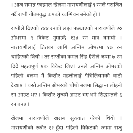
। आज सम्पन्न फाइनल खेलमा नारायणीलाई ९ रनले पराजित
अन्य
गर्दै राप्ती गौतमवुद्ध कपको च्यम्पियन बनेको हो ।
क्लिक
राप्तीले दिएको १४४ रनको लक्ष्य पछ्याएको नारायणीले २०
खबर
ओभरमा ९ विकेट गुमाउदै १३४ रन मात्र बनायो ।
विशेष
नारायणीलाई जितका लागि अन्तिम ओभरमा १७ रन
राशिफल
चाहिएको थियो । तर राप्तीका कमल सिंह ऐरीले जम्मा ७ रन
दिदै महत्वपूर्ण एक विकेट लिए। उनले अन्तिम ओभरको
फोटो
पहिलो बलमा नै किशोर महत्तोलाई पेभिलियनको बाटो
ग्यालरी
देखाए । यस्तै अन्तिम ओभरको चौथो बलमा सिद्धान्त लोहनी
भिडियो
रन आउट भए । किशोर शुन्यमै आउट भए भने सिद्धान्तले ६
रन बनए ।
खेलमा नारायणीले खराब सुरुवात गरेको थियो ।
नारायणीको स्कोर ११ हुँदा पहिलो विकेटको रुपमा राजु