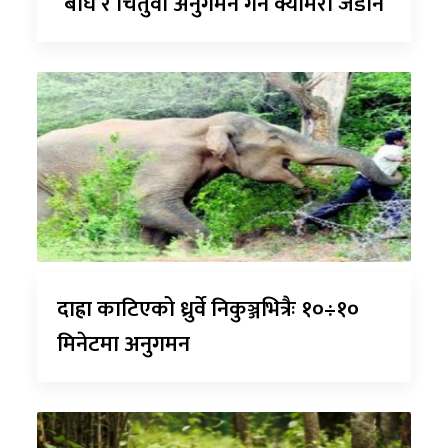
बाघ र चितुवा अनुगमन गर्न क्यामरा जडान
दाह्रा काटिएको ध्रुर्वे निकुञ्जभित्रैः १०÷१०
मिनेटमा अनुगमन