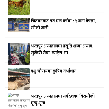
चितवनबाट गत एक वर्षमा ८९ जना बेपत्ता,
खोजी जारी
भरतपुर अस्पतालमा प्रसूति शय्या अभाव,
सुत्केरी सेवा ‘म्याट्रेस’ मा
पशु चौपायमा कृत्रिम गर्भाधान
भरतपुर अस्पतालमा सर्पदंशका बिरामीको
मृत्यु शून्य