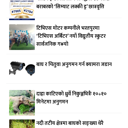
बराबरको ‘सिम्याट लक्की ड्र’ छात्रवृत्ति
टिभिएस मोटर कम्पनीले भरतपुरमा
‘टिभिएस अर्बिटर’ नयाँ विद्युतीय स्कुटर
सार्वजनिक ग¥यो
बाघ र चितुवा अनुगमन गर्न क्यामरा जडान
दाह्रा काटिएको ध्रुर्वे निकुञ्जभित्रैः १०÷१०
मिनेटमा अनुगमन
नदी तटीय क्षेत्रमा बाघको सङ्ख्या धेरै