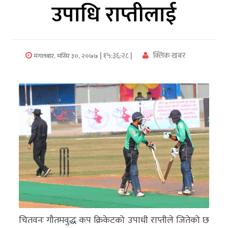
उपाधि राप्तीलाई
अर्थ/
वाणिज्य
| १५:३६:२८ |
क्लिक खबर
मंगलबार, मंसिर ३०, २०७७
मनाेरञ्जन
विज्ञान
प्रविधि
अन्तरर्वार्ता
विचार/
ब्लग
खेलकुद
रोचक
चितवनः गौतमवुद्ध कप क्रिकेटको उपाधी राप्तीले जितेको छ