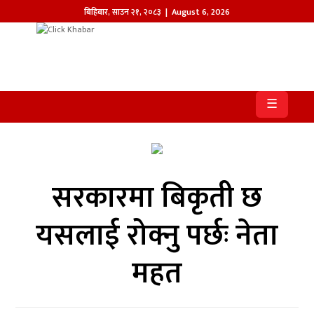
बिहिबार
,
साउन
२१
,
२०८३
| August 6, 2026
होमपेज
खबर
☰
समाज
प्रदेश
सरकारमा बिकृती छ
आजको
पत्रिका
यसलाई रोक्नु पर्छः नेता
सम्पादकीय
महत
राजनीति
अन्तर्राष्ट्रिय