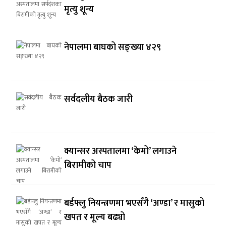
मृत्यु शून्य
नेपालमा बाघको सङ्ख्या ४२९
सर्वदलीय बैठक जारी
क्यान्सर अस्पतालमा ‘केमो’ लगाउने
बिरामीको चाप
बर्डफ्लु नियन्त्रणमा भएसँगै ‘अण्डा’ र मासुको
खपत र मूल्य बढ्यो