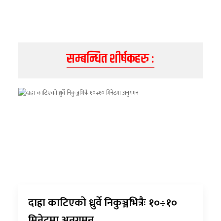
सम्बन्धित शीर्षकहरु :
दाह्रा काटिएको ध्रुर्वे निकुञ्जभित्रैः १०÷१०
मिनेटमा अनुगमन