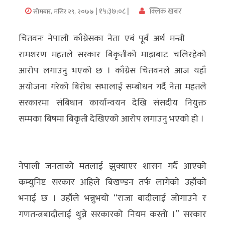
| १५:३७:०८ |
क्लिक खबर
सोमबार, मंसिर २९, २०७७
अर्थ/
वाणिज्य
चितवनः नेपाली काँग्रेसका नेता एबं पूर्ब अर्थ मन्त्री
रामशरण महतले सरकार बिकृतीको माझबाट चलिरहेको
मनाेरञ्जन
आरोप लगाउनु भएको छ । काँग्रेस चितवनले आज यहाँ
विज्ञान
अयोजना गरेको बिरोध सभालाई सम्बोधन गर्दै नेता महतले
प्रविधि
सरकारमा संबिधान कार्यान्वयन देखि संसदीय नियुक्त
सम्मका बिषमा बिकृती देखिएको आरोप लगाउनु भएको हो ।
अन्तरर्वार्ता
विचार/
ब्लग
नेपाली जनताको मतलाई झुक्याएर शासन गर्दै आएको
कम्युनिष्ट सरकार अहिले बिखण्डन तर्फ लागेको उहाँको
खेलकुद
भनाई छ । उहाँले भन्नुभयो “राजा बादीलाई जोगाउने र
रोचक
गणतन्त्रबादीलाई थुन्ने सरकारको नियम कस्तो ।” सरकार