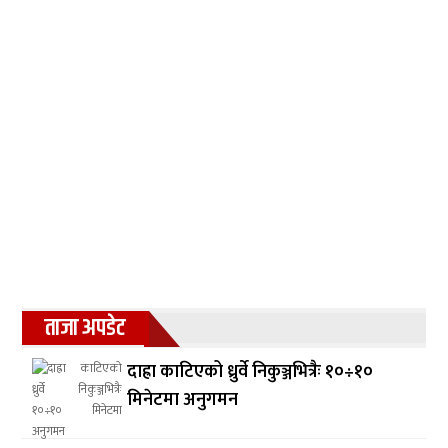
ताजा अपडेट
दाह्रा काटिएको ध्रुर्वे निकुञ्जभित्रैः १०÷१०
मिनेटमा अनुगमन