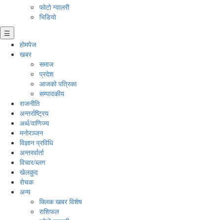
फोटो ग्यालरी
भिडियो
☰
होमपेज
खबर
समाज
प्रदेश
आजको पत्रिका
सम्पादकीय
राजनीति
अन्तर्राष्ट्रिय
अर्थ/वाणिज्य
मनाेरञ्जन
विज्ञान प्रविधि
अन्तरर्वार्ता
विचार/ब्लग
खेलकुद
रोचक
अन्य
क्लिक खबर विशेष
राशिफल