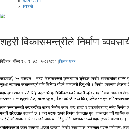
फोटो ग्यालरी
भिडियो
शहरी विकासमन्त्रीले निर्माण व्यवसाय
बिहिबार, मंसिर २५, २०७७
| १०:३१:२२ |
क्लिक खबर
काठमाडौँ, २५ मङ्सिर । शहरी विकासमन्त्री कृष्णगोपाल श्रेष्ठले निर्माण व्यवसायीको शान्ति
सुरक्षा सवालमा प्रधानमन्त्री पनि चिन्तित रहेको जानकारी दिनुभयो । निर्माण व्यवसाय क्षेत्र
महासङ्घ अध्यक्ष रवि सिंह नेतृत्वको प्रतिनिधिमण्डलले मन्त्री श्रेष्ठलाई निर्माण व्यवसाय
उत्खननमा लगाइएको रोक, शान्ति सुरक्षा, बैंक ग्यारेण्टी तथा बिमा, क्रेडिटलाइन कमिशनलगा
लामो समयसम्मको बन्दाबन्दीका कारण निर्माण प्रायः बन्द रहेको र चाडपर्वपश्चात् समेत निर्माण 
मन्त्री श्रेष्ठलाई गराएको छ । बन्द प्रायः रहेको निर्माण क्षेत्रलाई पुनः सञ्चालन गरी आर
ग्यारेन्टीको आधारमा फिर्ता पाउने व्यवस्था गरिनु अतिआवश्यक भएको महासङ्घको धारणा छ ।
धरौटीबापतको रकम बजारमा आएको खण्डमा निर्माण व्यवसायले जीवन्तता प्राप्त गर्नसक्ने, हाल 