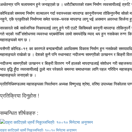
अर्थतन्त्र पनि चलायमान हुने जनाइएको छ । धरौटीबापतको रकम निर्माण व्यवसायीलाई त्रुटि सच्
कोभिडको समयमा निर्माण सञ्चालन गर्दा स्वास्थ्यका मापदण्ड कानूनीरुपमा तोकिनुपर्नेमा 
नहुने, एकै प्रकृतिको निर्माणमा समेत फरक–फरक मापदण्ड लागू भई असमान अवस्था सिर्जना हुन
सरकारले सबै सार्वजनिक निकायलाई लागू हुने गरी एउटै किसिमको कानूनी मापदण्ड तोकिनुपर्ने
गते भएको नवौँ संशोधनमा व्यवस्था भएबमोजिम लामो समयदेखि म्याद थप हुन नसकेका रुग्ण किसि
महासङ्घको माग छ ।
यसैगरी कोभिड–१९ का कारणले बन्दाबन्दीको अवधिसम्म विकास निर्माण हुन नसकेको समयावधिलाई सा
महासङ्घले राखेको छ । देशको कुनै पनि स्थानबाट नदीजन्य सामग्रीको उत्खनन र बिक्री वितरण
नदीजन्य सामग्रीको उत्खनन र बिक्री वितरण गर्ने हालको मापदण्डलाई संशोधन गरी सहजरूपले 
भाउ वृद्धि हुँदा व्यवसायीलाई ठूलो मार परेकाले समस्या समाधानका लागि पहल गरिदिन महास
महासङ्घले जनाएको छ ।
प्रतिनिधिमण्डलमा महासङ्घका निवर्तमान अध्यक्ष विष्णुभाइ श्रेष्ठ, वरिष्ठ उपाध्यक्ष निकोलस 
प्रतिक्रिया दिनुहोस !
सम्बन्धित शीर्षकहरु :
दाह्रा काटिएको ध्रुर्वे निकुञ्जभित्रैः १०÷१० मिनेटमा अनुगमन