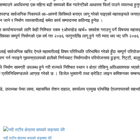
याउने अवधिभन्दा एक महिना बढी समयको बैंक ग्यारेन्टीको आधारमा फिर्ता पाउने व्यवस्था हुनु
सोको मापदण्ड सार्वजनिक निकायले आ–आफ्नो किसिमले बनाएर लागू गरेको पाइएको महासङ्घले ज
 जाने र निर्माण व्यवसायीलाई समेत कार्य सम्पादनमा कठिनाइ हुनेछ ।
 र कार्यान्वयनको लागि केही निश्चित रकम ९ओभरहेड खर्च० समावेश गराउनु पर्ने विषयमा महास
मका सम्पूर्ण निर्माणको एक वर्ष गत २०७६ फागुनदेखि लागू हुने गरी म्याद थप भए पनि २०७६ 
र्वजनिक खरिद ऐनले महामारीलाई विषम परिस्थिति परिभाषित गरेको हुँदा सम्पूर्ण परियोजना एवं
 गर्न नपाइने गृहमन्त्रालयको हालैको निर्णयबाट निर्माणाधीन परियोजनामा ढुङ्गा, गिट्टी, 
निर्माण सामग्री उपलब्ध हुने गरी राज्यले निश्चित स्थान र क्षेत्र तोकिनु अतिआवश्यक भए
ङ्घ प्रतिनिधिमण्डलले आग्रह गरेको छ । डिजेल भुक्तानी तथा क्रेडिट लाइन कमिशनका सम्बन
पाण्डे, उपाध्यक्ष पेम्वा लामा, महासचिव रोशन दाहाल, कार्यालय प्रमुख प्रेमसिंह ऐरलगायतको सह
नदी तटीय क्षेत्रमा बाघको सङ्ख्या धेरै