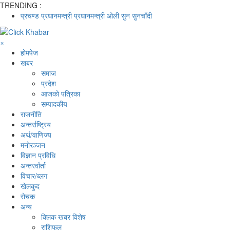
TRENDING :
प्रचण्ड
प्रधानमन्त्री
प्रधानमन्त्री ओली
सुन
सुनचाँदी
×
होमपेज
खबर
समाज
प्रदेश
आजको पत्रिका
सम्पादकीय
राजनीति
अन्तर्राष्ट्रिय
अर्थ/वाणिज्य
मनाेरञ्जन
विज्ञान प्रविधि
अन्तरर्वार्ता
विचार/ब्लग
खेलकुद
रोचक
अन्य
क्लिक खबर विशेष
राशिफल