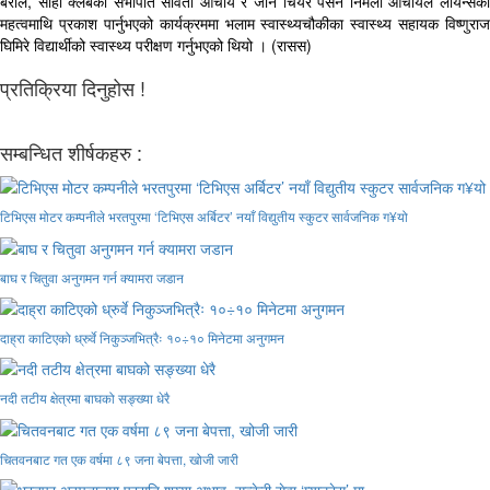
बराल, सोही क्लबका सभापति सविता आचार्य र जोन चियर पर्सन निर्मला आचार्यले लायन्सको
महत्वमाथि प्रकाश पार्नुभएको कार्यक्रममा भलाम स्वास्थ्यचौकीका स्वास्थ्य सहायक विष्णुराज
घिमिरे विद्यार्थीको स्वास्थ्य परीक्षण गर्नुभएको थियो । (रासस)
प्रतिक्रिया दिनुहोस !
सम्बन्धित शीर्षकहरु :
टिभिएस मोटर कम्पनीले भरतपुरमा ‘टिभिएस अर्बिटर’ नयाँ विद्युतीय स्कुटर सार्वजनिक ग¥यो
बाघ र चितुवा अनुगमन गर्न क्यामरा जडान
दाह्रा काटिएको ध्रुर्वे निकुञ्जभित्रैः १०÷१० मिनेटमा अनुगमन
नदी तटीय क्षेत्रमा बाघको सङ्ख्या धेरै
चितवनबाट गत एक वर्षमा ८९ जना बेपत्ता, खोजी जारी