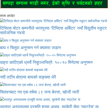
ताजा अपडेट
टिभिएस मोटर कम्पनीले भरतपुरमा ‘टिभिएस अर्बिटर’ नयाँ विद्युतीय स्कुटर
सार्वजनिक ग¥यो
बाघ र चितुवा अनुगमन गर्न क्यामरा जडान
दाह्रा काटिएको ध्रुर्वे निकुञ्जभित्रैः १०÷१० मिनेटमा अनुगमन
नदी तटीय क्षेत्रमा बाघको सङ्ख्या धेरै
चितवनबाट गत एक वर्षमा ८९ जना बेपत्ता, खोजी जारी
भरतपुर अस्पतालमा प्रसूति शय्या अभाव, सुत्केरी सेवा ‘म्याट्रेस’ मा