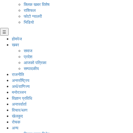
क्लिक खबर विशेष
राशिफल
फोटो ग्यालरी
भिडियो
☰
होमपेज
खबर
समाज
प्रदेश
आजको पत्रिका
सम्पादकीय
राजनीति
अन्तर्राष्ट्रिय
अर्थ/वाणिज्य
मनाेरञ्जन
विज्ञान प्रविधि
अन्तरर्वार्ता
विचार/ब्लग
खेलकुद
रोचक
अन्य