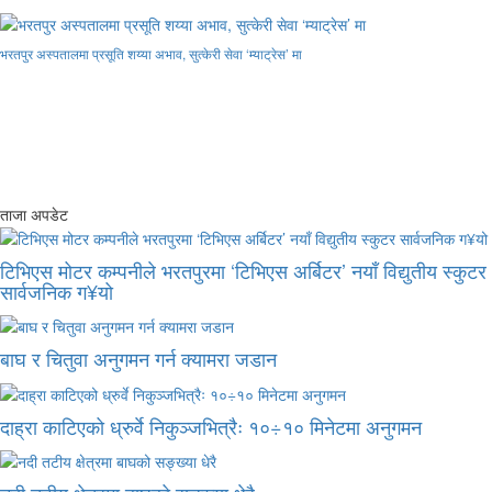
भरतपुर अस्पतालमा प्रसूति शय्या अभाव, सुत्केरी सेवा ‘म्याट्रेस’ मा
ताजा अपडेट
टिभिएस मोटर कम्पनीले भरतपुरमा ‘टिभिएस अर्बिटर’ नयाँ विद्युतीय स्कुटर
सार्वजनिक ग¥यो
बाघ र चितुवा अनुगमन गर्न क्यामरा जडान
दाह्रा काटिएको ध्रुर्वे निकुञ्जभित्रैः १०÷१० मिनेटमा अनुगमन