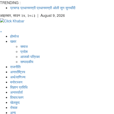
TRENDING :
प्रचण्ड
प्रधानमन्त्री
प्रधानमन्त्री ओली
सुन
सुनचाँदी
आइतबार
,
साउन
२४
,
२०८३
| August 9, 2026
×
होमपेज
खबर
समाज
प्रदेश
आजको पत्रिका
सम्पादकीय
राजनीति
अन्तर्राष्ट्रिय
अर्थ/वाणिज्य
मनाेरञ्जन
विज्ञान प्रविधि
अन्तरर्वार्ता
विचार/ब्लग
खेलकुद
रोचक
अन्य