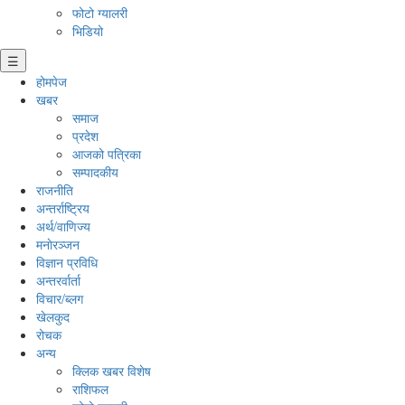
फोटो ग्यालरी
भिडियो
☰
होमपेज
खबर
समाज
प्रदेश
आजको पत्रिका
सम्पादकीय
राजनीति
अन्तर्राष्ट्रिय
अर्थ/वाणिज्य
मनाेरञ्जन
विज्ञान प्रविधि
अन्तरर्वार्ता
विचार/ब्लग
खेलकुद
रोचक
अन्य
क्लिक खबर विशेष
राशिफल