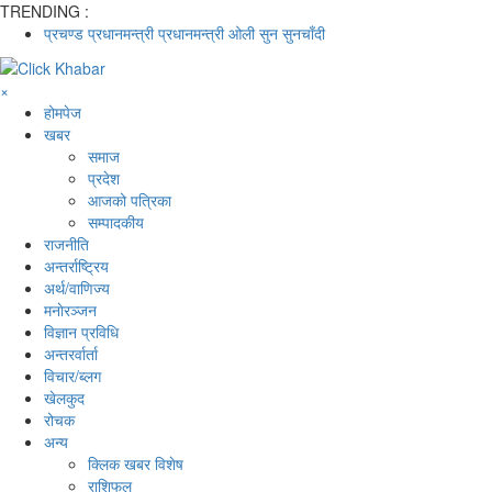
TRENDING :
प्रचण्ड
प्रधानमन्त्री
प्रधानमन्त्री ओली
सुन
सुनचाँदी
×
होमपेज
खबर
समाज
प्रदेश
आजको पत्रिका
सम्पादकीय
राजनीति
अन्तर्राष्ट्रिय
अर्थ/वाणिज्य
मनाेरञ्जन
विज्ञान प्रविधि
अन्तरर्वार्ता
विचार/ब्लग
खेलकुद
रोचक
अन्य
क्लिक खबर विशेष
राशिफल