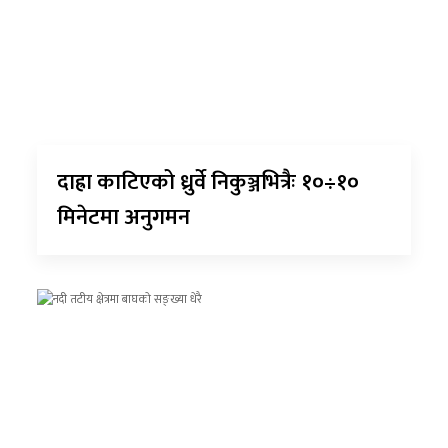
दाह्रा काटिएको ध्रुर्वे निकुञ्जभित्रैः १०÷१०
मिनेटमा अनुगमन