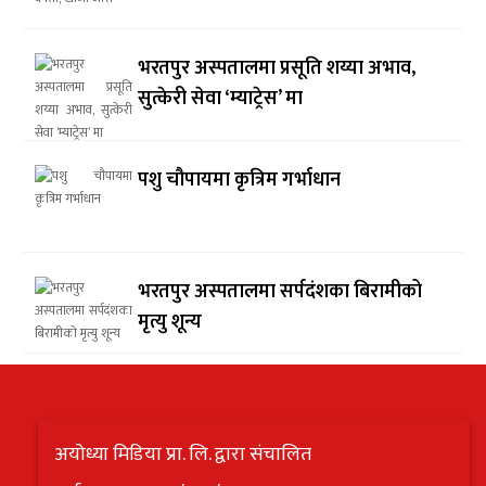
भरतपुर अस्पतालमा प्रसूति शय्या अभाव,
सुत्केरी सेवा ‘म्याट्रेस’ मा
पशु चौपायमा कृत्रिम गर्भाधान
भरतपुर अस्पतालमा सर्पदंशका बिरामीको
मृत्यु शून्य
अयोध्या मिडिया प्रा. लि. द्वारा संचालित