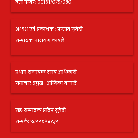
दर्ता नम्बर: 00161/079/080
अध्यक्ष एबं प्रकाशक : प्रस्ताव सुवेदी
सम्पादकः नारायण काफ्ले
प्रधान सम्पादकः सनद अधिकारी
समाचार प्रमुख : अम्विका बन्जाडे
सह-सम्पादकः प्रदिप सुवेदी
सम्पर्क: ९८५५०५४१३५