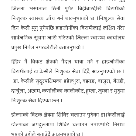
अन्य
जिल्ला अस्पताल ठिनी पुगेर बिहीबारदेखि बिरामीको
निःशुल्क स्वास्थ्य जाँच गर्न थाल्नुभएको छ ।निःशुल्क सेवा
क्लिक
दिन केसी मुगु पुगेपछि हाडजोर्नीका बिरामीलाई लक्षित गरेर
खबर
सार्वजनिक सूचना जारी गरिएको जिल्ला स्वास्थ्य कार्यालय
विशेष
प्रमुख निर्मल नगरकोटीले बताउनुभयो ।
राशिफल
हिँडेर नै विकट क्षेत्रको पैदल यात्रा गर्ने र हाडजोर्नीका
फोटो
बिरामीलाई डा.केसीले निःशुल्क सेवा दिँदै आउनुभएको छ ।
ग्यालरी
डा. केसीले सुदूरपश्चिमका डडेल्धुरा, बझाङ, बाजुरा, बैतडी,
दार्चुला, अछाम, कर्णालीका कालीकोट, हुम्ला, जुम्ला र मुगुमा
भिडियो
निःशुल्क सेवा दिएका छन् ।
डोल्पाको विटक क्षेत्रमा शिविर चलाउन पुगेका डा।केसीलाई
डोल्पाका जगदुल्लामा शिविर चलाउन नपाएपछि निराश
भएको उहाँले बताउँदै आउनुभएको छ ।