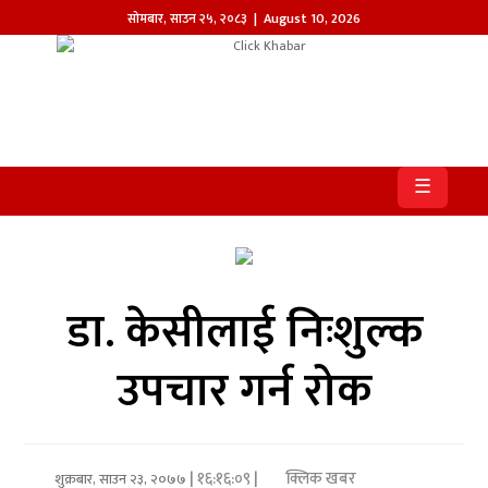
सोमबार
,
साउन
२५
,
२०८३
| August 10, 2026
होमपेज
खबर
☰
समाज
प्रदेश
आजको
डा. केसीलाई निःशुल्क
पत्रिका
उपचार गर्न रोक
सम्पादकीय
राजनीति
| १६:१६:०९ |
क्लिक खबर
अन्तर्राष्ट्रिय
शुक्रबार, साउन २३, २०७७