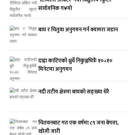
‘टिभिएस अर्बिटर’ नयाँ विद्युतीय स्कुटर
सार्वजनिक ग¥यो
बाघ र चितुवा अनुगमन गर्न क्यामरा जडान
दाह्रा काटिएको ध्रुर्वे निकुञ्जभित्रैः १०÷१०
मिनेटमा अनुगमन
नदी तटीय क्षेत्रमा बाघको सङ्ख्या धेरै
चितवनबाट गत एक वर्षमा ८९ जना बेपत्ता,
खोजी जारी