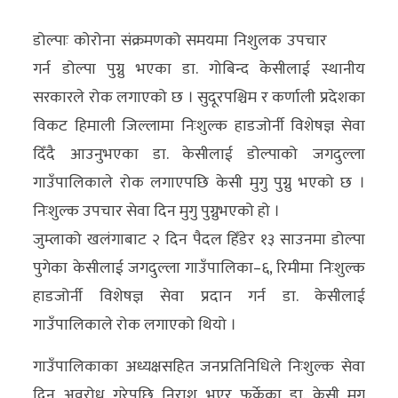
अर्थ/
डोल्पाः कोरोना संक्रमणको समयमा निशुलक उपचार
वाणिज्य
गर्न डोल्पा पुग्नु भएका डा. गोबिन्द केसीलाई स्थानीय
सरकारले रोक लगाएको छ । सुदूरपश्चिम र कर्णाली प्रदेशका
मनाेरञ्जन
विकट हिमाली जिल्लामा निःशुल्क हाडजोर्नी विशेषज्ञ सेवा
विज्ञान
दिँदै आउनुभएका डा. केसीलाई डोल्पाको जगदुल्ला
प्रविधि
गाउँपालिकाले रोक लगाएपछि केसी मुगु पुग्नु भएको छ ।
निःशुल्क उपचार सेवा दिन मुगु पुग्नुभएको हो ।
अन्तरर्वार्ता
जुम्लाको खलंगाबाट २ दिन पैदल हिँडेर १३ साउनमा डोल्पा
विचार/
पुगेका केसीलाई जगदुल्ला गाउँपालिका–६, रिमीमा निःशुल्क
ब्लग
हाडजोर्नी विशेषज्ञ सेवा प्रदान गर्न डा. केसीलाई
गाउँपालिकाले रोक लगाएको थियो ।
खेलकुद
गाउँपालिकाका अध्यक्षसहित जनप्रतिनिधिले निःशुल्क सेवा
रोचक
दिन अवरोध गरेपछि निराश भएर फर्केका डा. केसी मुगु