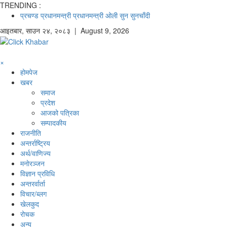
TRENDING :
प्रचण्ड
प्रधानमन्त्री
प्रधानमन्त्री ओली
सुन
सुनचाँदी
आइतबार
,
साउन
२४
,
२०८३
| August 9, 2026
×
होमपेज
खबर
समाज
प्रदेश
आजको पत्रिका
सम्पादकीय
राजनीति
अन्तर्राष्ट्रिय
अर्थ/वाणिज्य
मनाेरञ्जन
विज्ञान प्रविधि
अन्तरर्वार्ता
विचार/ब्लग
खेलकुद
रोचक
अन्य