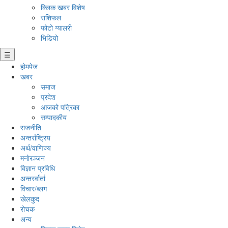
क्लिक खबर विशेष
राशिफल
फोटो ग्यालरी
भिडियो
☰
होमपेज
खबर
समाज
प्रदेश
आजको पत्रिका
सम्पादकीय
राजनीति
अन्तर्राष्ट्रिय
अर्थ/वाणिज्य
मनाेरञ्जन
विज्ञान प्रविधि
अन्तरर्वार्ता
विचार/ब्लग
खेलकुद
रोचक
अन्य