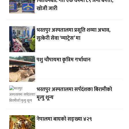
चितवनबाट गत एक वर्षमा ८९ जना बेपत्ता,
खोजी जारी
भरतपुर अस्पतालमा प्रसूति शय्या अभाव,
सुत्केरी सेवा ‘म्याट्रेस’ मा
पशु चौपायमा कृत्रिम गर्भाधान
भरतपुर अस्पतालमा सर्पदंशका बिरामीको
मृत्यु शून्य
नेपालमा बाघको सङ्ख्या ४२९