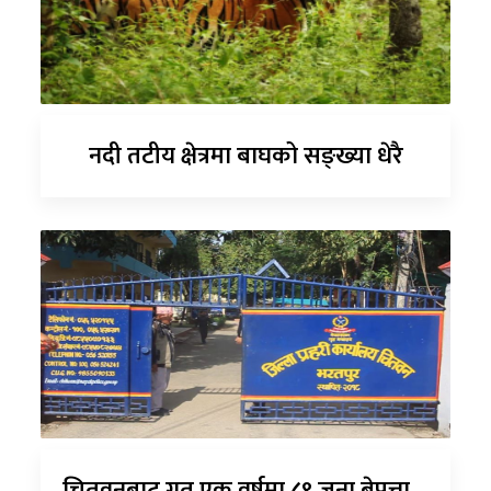
नदी तटीय क्षेत्रमा बाघको सङ्ख्या धेरै
चितवनबाट गत एक वर्षमा ८९ जना बेपत्ता,