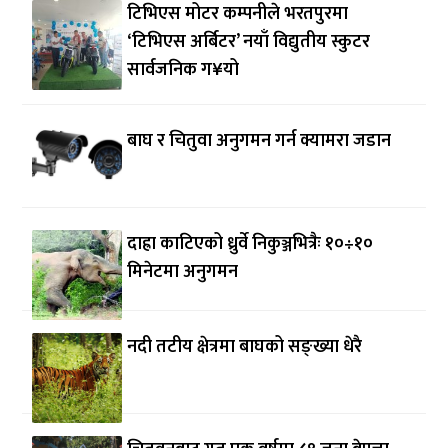
टिभिएस मोटर कम्पनीले भरतपुरमा
‘टिभिएस अर्बिटर’ नयाँ विद्युतीय स्कुटर
सार्वजनिक ग¥यो
बाघ र चितुवा अनुगमन गर्न क्यामरा जडान
दाह्रा काटिएको ध्रुर्वे निकुञ्जभित्रैः १०÷१०
मिनेटमा अनुगमन
नदी तटीय क्षेत्रमा बाघको सङ्ख्या धेरै