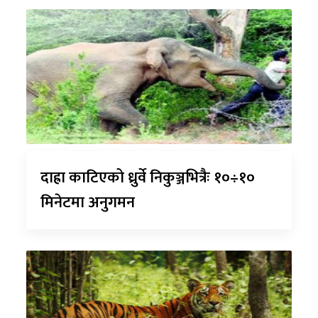
दाह्रा काटिएको ध्रुर्वे निकुञ्जभित्रैः १०÷१०
मिनेटमा अनुगमन