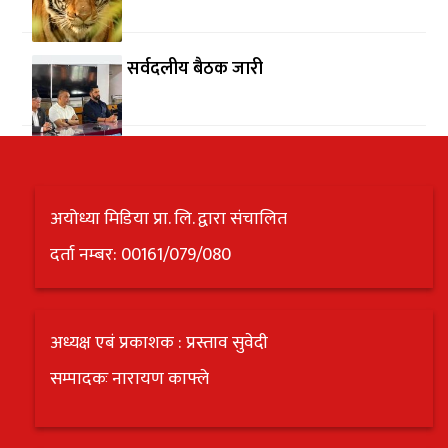
सर्वदलीय बैठक जारी
अयोध्या मिडिया प्रा. लि. द्वारा संचालित
दर्ता नम्बर: 00161/079/080
अध्यक्ष एबं प्रकाशक : प्रस्ताव सुवेदी
सम्पादकः नारायण काफ्ले