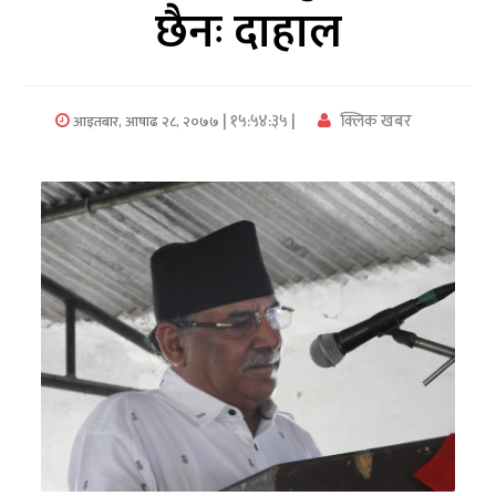
छैनः दाहाल
अर्थ/
वाणिज्य
| १५:५४:३५ |
क्लिक खबर
आइतबार, आषाढ २८, २०७७
मनाेरञ्जन
विज्ञान
प्रविधि
अन्तरर्वार्ता
विचार/
ब्लग
खेलकुद
रोचक