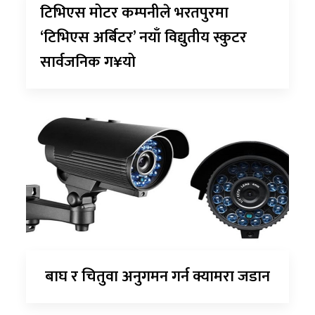
टिभिएस मोटर कम्पनीले भरतपुरमा
‘टिभिएस अर्बिटर’ नयाँ विद्युतीय स्कुटर
सार्वजनिक ग¥यो
बाघ र चितुवा अनुगमन गर्न क्यामरा जडान