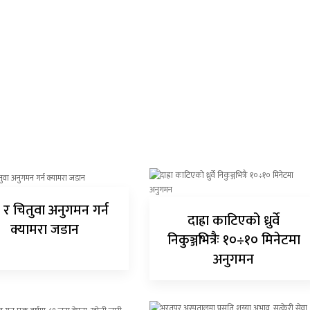
 र चितुवा अनुगमन गर्न
दाह्रा काटिएको ध्रुर्वे
क्यामरा जडान
निकुञ्जभित्रैः १०÷१० मिनेटमा
अनुगमन