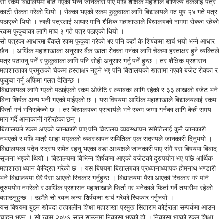
सो रकम बिद्यालयमा बढि गएको भन्ने जानकारी पाए पछि शैक्षिक महाशाले बाणिज्य वैंकलाई पत्र
काटी रोक्का गरेको थियो । रोक्का भएको रकम फुकुवाका लागि बिद्यालयले गत पुष २४ गते पत्र
पठाएको थियो । त्यही पत्रलाई आधार मानि शैक्षिक महाशाखाले बिद्यालयको नाममा रोक्का रहेको
रकम फुकुवाका लागि माघ ३ गते पत्र पठाएको थियो ।
सो पत्रका आधारमा बैंकले रकम फुकुवा गरेको भए पनि कहाँ के शिर्षकमा खर्च भयो भन्ने आधार
छैन । आर्थिक महाशाखाका अनुसार बैंक खाता रोक्का गर्नका लागि चेकमा हस्ताक्षर हुने व्यक्तिले
पत्र पठाउनु पर्ने र फुकुवाका लागि पनि सोही अनुसार गर्नु पर्ने हुन्छ । तर शैक्षिक प्रशासन
महाशाखाका प्रमुखको चेकमा हस्ताक्षर नहुने भए पनि बिद्यालयको खातामा गएको बजेट रोक्का र
फुकुवा गर्नु आँफैमा गलत देखिन्छ ।
बिद्यालयका लागि गएको पठाईएको रकम ओजेटि र ल्याबका लागि रहेको र ३३ लाखको वजेट भने
बिना शिर्षक अन्य भनी गएको पाईएको छ । यस विषयमा आर्थिक महाशाखाले बिद्यालयलाई रकम
फिर्ता गर्न भनिसकेको छ । तर विद्यालयका प्राचार्यले भने रकम जम्मा गर्नका लागि केही समय
माग गर्दै आनाकानी गरीरहेका छन् ।
बिद्यालयले रकम आएको जानकारी पाए पनि विद्यालय व्यवस्थापन समितिलाई कुनै जानकारी
नभएको र पछि मात्रै थाहा पाएकको व्यवस्थापन समितिका एक सदस्यले जानकारी दिनुभयो ।
बिद्यालयका पदेन सदस्य समेत रहनु भएका वडा अध्यक्षले जानकारी पाए संगै यस बिषयमा बिबाद
सृजना भएको थियो । बिद्यालयमा बिभिन्न शिर्षकमा आएको वजेटको दुरुपयोग भए पछि आर्थिक
महाशाखा ध्यान केन्द्रित गरेको छ । यस बिषयमा बिद्यालयका प्रध्यानाध्यापक होमनाथ भण्डारी
भने बिद्यालयमा धेरै पैसा आएको स्विकार गर्नुहुन्छ । बिद्यालयमा पैसा आएको स्विकार गरे पनि
दुरुपयोग नगरेको र आर्थिक प्रशासन महाशाखाले फिर्ता गर भनेकाले फिर्ता गर्ने तयारीमा रहेको
बताउनुहुन्छ । उहाँले सो रकम अन्य शिर्षकमा खर्च गरेको स्विकार गर्नुभयो ।
यस बिषयमा बुझ्न खोज्दा तत्कालीन शिक्षा महाशाखा प्रमुख सिताराम कोईराला सम्पर्कमा आउन
चाहनु भएन । सो रकम २०७६ साल साउनमा निकासा भएको हो । निकासा भएको रकम शिक्षा