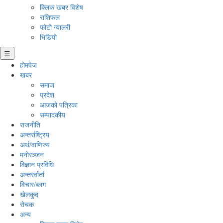
क्लिक खबर विशेष
राशिफल
फोटो ग्यालरी
भिडियो
☰
होमपेज
खबर
समाज
प्रदेश
आजको पत्रिका
सम्पादकीय
राजनीति
अन्तर्राष्ट्रिय
अर्थ/वाणिज्य
मनाेरञ्जन
विज्ञान प्रविधि
अन्तरर्वार्ता
विचार/ब्लग
खेलकुद
रोचक
अन्य