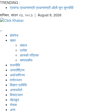
TRENDING :
प्रचण्ड
प्रधानमन्त्री
प्रधानमन्त्री ओली
सुन
सुनचाँदी
शनिबार
,
साउन
२३
,
२०८३
| August 8, 2026
×
होमपेज
खबर
समाज
प्रदेश
आजको पत्रिका
सम्पादकीय
राजनीति
अन्तर्राष्ट्रिय
अर्थ/वाणिज्य
मनाेरञ्जन
विज्ञान प्रविधि
अन्तरर्वार्ता
विचार/ब्लग
खेलकुद
रोचक
अन्य