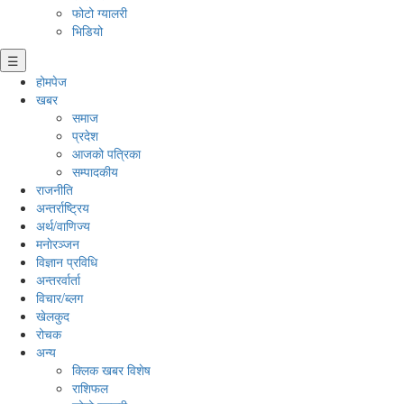
फोटो ग्यालरी
भिडियो
☰
होमपेज
खबर
समाज
प्रदेश
आजको पत्रिका
सम्पादकीय
राजनीति
अन्तर्राष्ट्रिय
अर्थ/वाणिज्य
मनाेरञ्जन
विज्ञान प्रविधि
अन्तरर्वार्ता
विचार/ब्लग
खेलकुद
रोचक
अन्य
क्लिक खबर विशेष
राशिफल