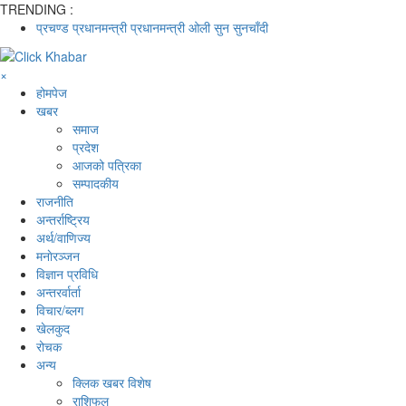
TRENDING :
प्रचण्ड
प्रधानमन्त्री
प्रधानमन्त्री ओली
सुन
सुनचाँदी
×
होमपेज
खबर
समाज
प्रदेश
आजको पत्रिका
सम्पादकीय
राजनीति
अन्तर्राष्ट्रिय
अर्थ/वाणिज्य
मनाेरञ्जन
विज्ञान प्रविधि
अन्तरर्वार्ता
विचार/ब्लग
खेलकुद
रोचक
अन्य
क्लिक खबर विशेष
राशिफल