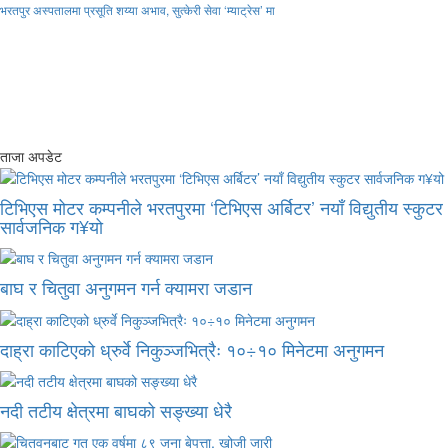
भरतपुर अस्पतालमा प्रसूति शय्या अभाव, सुत्केरी सेवा ‘म्याट्रेस’ मा
ताजा अपडेट
टिभिएस मोटर कम्पनीले भरतपुरमा ‘टिभिएस अर्बिटर’ नयाँ विद्युतीय स्कुटर
सार्वजनिक ग¥यो
बाघ र चितुवा अनुगमन गर्न क्यामरा जडान
दाह्रा काटिएको ध्रुर्वे निकुञ्जभित्रैः १०÷१० मिनेटमा अनुगमन
नदी तटीय क्षेत्रमा बाघको सङ्ख्या धेरै