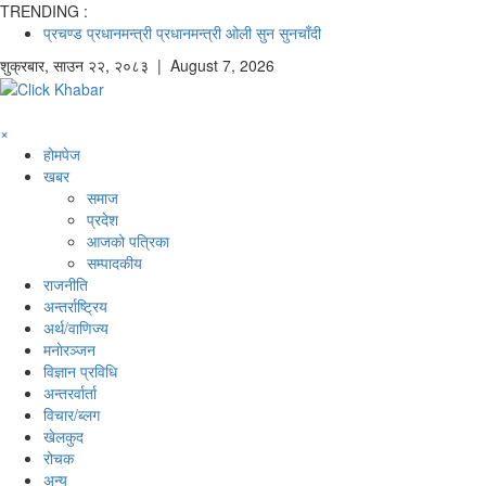
TRENDING :
प्रचण्ड
प्रधानमन्त्री
प्रधानमन्त्री ओली
सुन
सुनचाँदी
शुक्रबार
,
साउन
२२
,
२०८३
| August 7, 2026
×
होमपेज
खबर
समाज
प्रदेश
आजको पत्रिका
सम्पादकीय
राजनीति
अन्तर्राष्ट्रिय
अर्थ/वाणिज्य
मनाेरञ्जन
विज्ञान प्रविधि
अन्तरर्वार्ता
विचार/ब्लग
खेलकुद
रोचक
अन्य