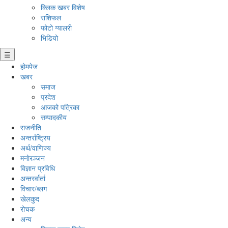
क्लिक खबर विशेष
राशिफल
फोटो ग्यालरी
भिडियो
☰
होमपेज
खबर
समाज
प्रदेश
आजको पत्रिका
सम्पादकीय
राजनीति
अन्तर्राष्ट्रिय
अर्थ/वाणिज्य
मनाेरञ्जन
विज्ञान प्रविधि
अन्तरर्वार्ता
विचार/ब्लग
खेलकुद
रोचक
अन्य