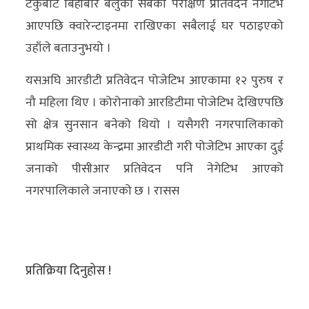
टेकुबाट बिहीबार बेलुकी सबैको परीक्षण प्रतिवेदन नेगेटिभ
अन्य
आएपछि क्वारेन्टाइनमा राखिएका सबैलाई घर पठाइएको
क्लिक
उहाँले बताउनुभयो ।
खबर
यसअघि आरडीटी प्रतिवेदन पोजेटिभ आएकामा १२ पुरुष र
विशेष
नौ महिला थिए । कोरोनाको आरडिटीमा पोजेटिभ देखिएपछि
राशिफल
सो क्षेत्र सुनसान बनेको थियो । यसैगरी नगरपालिकाको
प्राथमिक स्वास्थ्य केन्द्रमा आरडीटी गरी पोजेटिभ आएका दुई
फोटो
जनाको पीसीआर प्रतिवेदन पनि नेगेटिभ आएको
ग्यालरी
नगरपालिकाले जनाएको छ । रासस
भिडियो
प्रतिक्रिया दिनुहोस !