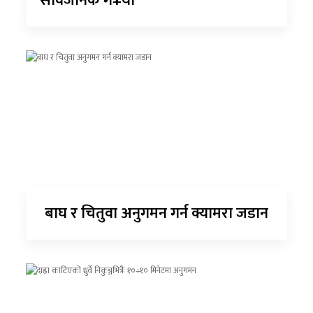
सार्वजनिक ग¥यो
बाघ र चितुवा अनुगमन गर्न क्यामरा जडान