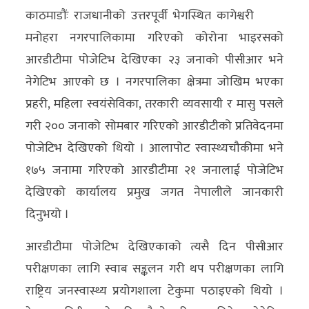
काठमाडौंः राजधानीको उत्तरपूर्वी भेगस्थित कागेश्वरी
अर्थ/
मनोहरा नगरपालिकामा गरिएको कोरोना भाइरसको
वाणिज्य
आरडीटीमा पोजेटिभ देखिएका २३ जनाको पीसीआर भने
नेगेटिभ आएको छ । नगरपालिका क्षेत्रमा जोखिम भएका
मनाेरञ्जन
प्रहरी, महिला स्वयंसेविका, तरकारी व्यवसायी र मासु पसले
विज्ञान
गरी २०० जनाको सोमबार गरिएको आरडीटीको प्रतिवेदनमा
प्रविधि
पोजेटिभ देखिएको थियो । आलापोट स्वास्थ्यचौकीमा भने
१७५ जनामा गरिएको आरडीटीमा २१ जनालाई पोजेटिभ
अन्तरर्वार्ता
देखिएको कार्यालय प्रमुख जगत नेपालीले जानकारी
विचार/
दिनुभयो ।
ब्लग
आरडीटीमा पोजेटिभ देखिएकाको त्यसै दिन पीसीआर
खेलकुद
परीक्षणका लागि स्वाब सङ्कलन गरी थप परीक्षणका लागि
रोचक
राष्ट्रिय जनस्वास्थ्य प्रयोगशाला टेकुमा पठाइएको थियो ।