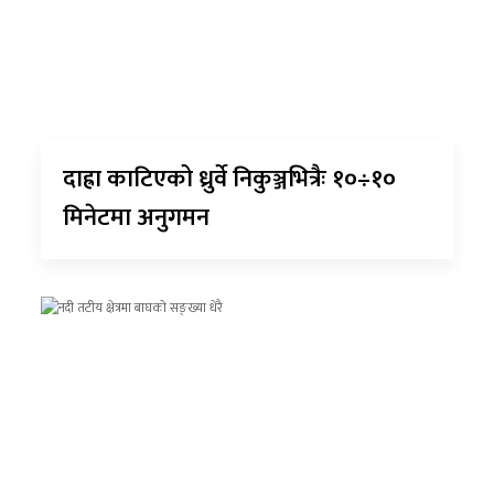
दाह्रा काटिएको ध्रुर्वे निकुञ्जभित्रैः १०÷१०
मिनेटमा अनुगमन