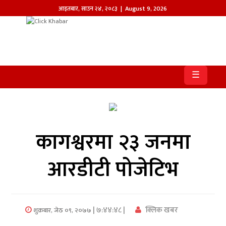
आइतबार
,
साउन
२४
,
२०८३
| August 9, 2026
होमपेज
खबर
☰
समाज
प्रदेश
कागश्वरमा २३ जनमा
आजको
पत्रिका
आरडीटी पोजेटिभ
सम्पादकीय
राजनीति
| ७:४४:४८ |
क्लिक खबर
शुक्रबार, जेठ ०९, २०७७
अन्तर्राष्ट्रिय