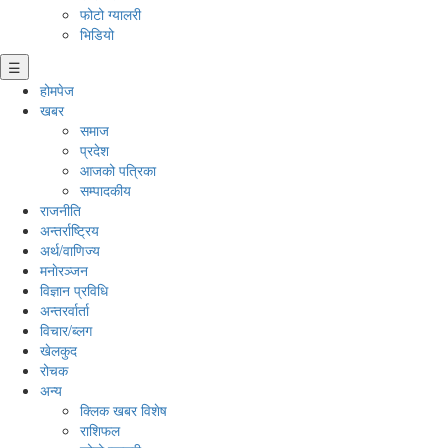
फोटो ग्यालरी
भिडियो
☰
होमपेज
खबर
समाज
प्रदेश
आजको पत्रिका
सम्पादकीय
राजनीति
अन्तर्राष्ट्रिय
अर्थ/वाणिज्य
मनाेरञ्जन
विज्ञान प्रविधि
अन्तरर्वार्ता
विचार/ब्लग
खेलकुद
रोचक
अन्य
क्लिक खबर विशेष
राशिफल