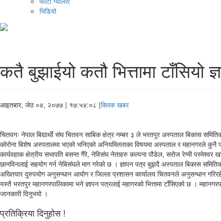
फोटो ग्यालरी
भिडियो
कतै बुझाईयो कतौ भित्तामा टाँसियो ज्
आइतबार, जेठ ०४, २०७७
| १७:५४:०८ |
क्लिक खबर
चितवनः नेपाल बिद्यार्थी संघ चितवन साबिक क्षेत्र नम्बर ३ ले भरतपुर अस्पताल बिकास समित
कोरोना बिशेष अस्पतालमा भएको भनिएको अनियमितताका विषयमा अस्पताल र महानगरले कुनै प्रक
कार्यवहाक क्षेत्रीय सभापति बसन्त गैंरे, नेविसंघ नेताहरु कल्पना पौडेल, सरोज रेग्मी परम
छानविनलाई सहयोग गर्न नेबिसंघले माग गरेको छ । ज्ञापन पत्र बुझदै अस्पताल बिकास समि
अख्तियार दुरुपयोग अनुसन्धान आयोग र जिल्ला प्रशासन कार्यालय चितवनले अनुसन्धान गरिरहेको
यस्तै भरतपुर महानगरपालिकामा भने ज्ञापन पत्रलाई महागरको भित्तामा टाँसिएको छ । महानगरपाल
जानकारी दिनुभयो ।
प्रतिक्रिया दिनुहोस !