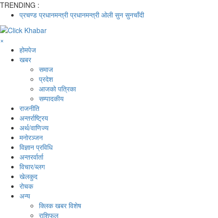
TRENDING :
प्रचण्ड
प्रधानमन्त्री
प्रधानमन्त्री ओली
सुन
सुनचाँदी
×
होमपेज
खबर
समाज
प्रदेश
आजको पत्रिका
सम्पादकीय
राजनीति
अन्तर्राष्ट्रिय
अर्थ/वाणिज्य
मनाेरञ्जन
विज्ञान प्रविधि
अन्तरर्वार्ता
विचार/ब्लग
खेलकुद
रोचक
अन्य
क्लिक खबर विशेष
राशिफल