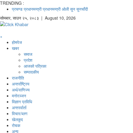
TRENDING :
प्रचण्ड
प्रधानमन्त्री
प्रधानमन्त्री ओली
सुन
सुनचाँदी
सोमबार
,
साउन
२५
,
२०८३
| August 10, 2026
×
होमपेज
खबर
समाज
प्रदेश
आजको पत्रिका
सम्पादकीय
राजनीति
अन्तर्राष्ट्रिय
अर्थ/वाणिज्य
मनाेरञ्जन
विज्ञान प्रविधि
अन्तरर्वार्ता
विचार/ब्लग
खेलकुद
रोचक
अन्य