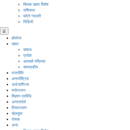
क्लिक खबर विशेष
राशिफल
फोटो ग्यालरी
भिडियो
☰
होमपेज
खबर
समाज
प्रदेश
आजको पत्रिका
सम्पादकीय
राजनीति
अन्तर्राष्ट्रिय
अर्थ/वाणिज्य
मनाेरञ्जन
विज्ञान प्रविधि
अन्तरर्वार्ता
विचार/ब्लग
खेलकुद
रोचक
अन्य