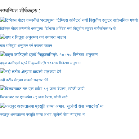
सम्बन्धित शीर्षकहरु :
टिभिएस मोटर कम्पनीले भरतपुरमा ‘टिभिएस अर्बिटर’ नयाँ विद्युतीय स्कुटर सार्वजनिक ग¥यो
बाघ र चितुवा अनुगमन गर्न क्यामरा जडान
दाह्रा काटिएको ध्रुर्वे निकुञ्जभित्रैः १०÷१० मिनेटमा अनुगमन
नदी तटीय क्षेत्रमा बाघको सङ्ख्या धेरै
चितवनबाट गत एक वर्षमा ८९ जना बेपत्ता, खोजी जारी
भरतपुर अस्पतालमा प्रसूति शय्या अभाव, सुत्केरी सेवा ‘म्याट्रेस’ मा