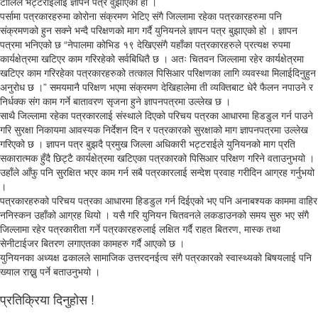
टोलिले भट्टराईलाई ज्ञापन पत्र वुझाएको हो ।
पर्सामा पत्रकारहरुमा कोरोना संक्रमण भेटिए संगै जिल्लामा रहेका पत्रकारहरुमा पनि
संक्रमणको हुन सक्ने भन्दै परिक्षणको माग गर्दै युनियनले ज्ञापन पत्र बुझाएको हो । ज्ञापन
पत्रमा भनिएको छ “नेपालमा कोभिड १९ देखिएसंगै यहाँका पत्रकारहरुले प्रत्यक्ष रुपमा
कार्यक्षेत्रमा खटिएर काम गरिरहेको सर्वबिधितै छ । अतः चितवन जिल्लामा रहेर कार्यक्षेत्रमा
खटिएर काम गरिरहेका पत्रकारहरुको तत्काल पिसिआर परिक्षणका लागि व्यवस्था मिलाईदिनुहुन
अनुरोध छ ।” समयमानै परिक्षण भएमा संक्रमण देखिहालेमा ती व्यक्तिबाट धेरै फैलन नपाउने र
निर्धक्क संग काम गर्ने बातावरण सृजना हुने ज्ञापनपत्रमा उल्लेख छ ।
साथै जिल्लामा रहेका पत्रकारलाई संस्थाले दिएको परिचय पत्रका आधारमा हिडडुल गर्न पाउने
गरि सुरक्षा निकायमा आवस्यक निर्देशन दिन र पत्रकारको सुरक्षाको माग ज्ञापनपत्रमा उल्लेख
गरिएको छ । ज्ञापन पत्र बुझदै प्रमुख जिल्ला अधिकारी भट्टराईले युनियनको माग प्रति
सकारात्मक हुँदै छिट्टै कार्यक्षेत्रमा खटिएका पत्रकारको पिसिआर परिक्षण गरिने वताउनुभयो ।
उहाँले आँफु पनि सुरक्षित भएर काम गर्न सबै पत्रकारलाई सन्देश प्रवाह गरीदिन आग्रह गर्नुभयो
।
पत्रकारहरुको परिचय पत्रका आधारमा हिडडुल गर्न दिईएको भए पनि अनाबश्यक काममा वाहिर
ननिस्कन उहाँको आग्रह थियो । यसै गरि युनियन चितवनले लकडाउनको समय सुरु भए संगै
जिल्लामा रहेर पत्रकारीता गर्ने पत्रकारहरुलाई लक्षित गर्दै राहत बितरण, मास्क तथा
सेनीटाईजर बितरण लगाएतका कामहरु गर्दै आएको छ ।
युनियनका अध्यक्ष ढकालले सामाजिक उत्तरदनईत्व संगै पत्रकारको स्वास्थ्यको बिषयलाई पनि
ख्याल राख्नु पर्ने बताउनुभयो ।
प्रतिक्रिया दिनुहोस !