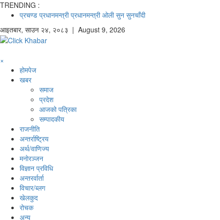
TRENDING :
प्रचण्ड
प्रधानमन्त्री
प्रधानमन्त्री ओली
सुन
सुनचाँदी
आइतबार
,
साउन
२४
,
२०८३
| August 9, 2026
×
होमपेज
खबर
समाज
प्रदेश
आजको पत्रिका
सम्पादकीय
राजनीति
अन्तर्राष्ट्रिय
अर्थ/वाणिज्य
मनाेरञ्जन
विज्ञान प्रविधि
अन्तरर्वार्ता
विचार/ब्लग
खेलकुद
रोचक
अन्य