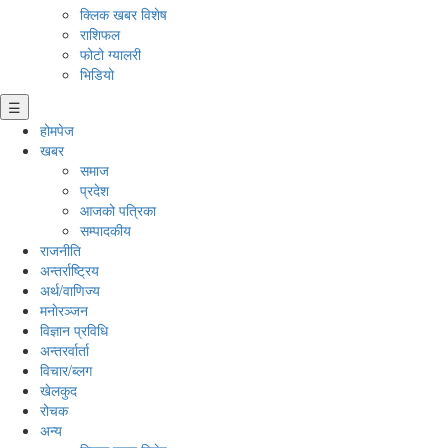
क्लिक खबर विशेष
राशिफल
फोटो ग्यालरी
भिडियो
☰
होमपेज
खबर
समाज
प्रदेश
आजको पत्रिका
सम्पादकीय
राजनीति
अन्तर्राष्ट्रिय
अर्थ/वाणिज्य
मनाेरञ्जन
विज्ञान प्रविधि
अन्तरर्वार्ता
विचार/ब्लग
खेलकुद
रोचक
अन्य