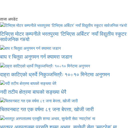
ताजा अपडेट
टिभिएस मोटर कम्पनीले भरतपुरमा ‘टिभिएस अर्बिटर’ नयाँ विद्युतीय स्कुटर
सार्वजनिक ग¥यो
बाघ र चितुवा अनुगमन गर्न क्यामरा जडान
दाह्रा काटिएको ध्रुर्वे निकुञ्जभित्रैः १०÷१० मिनेटमा अनुगमन
नदी तटीय क्षेत्रमा बाघको सङ्ख्या धेरै
चितवनबाट गत एक वर्षमा ८९ जना बेपत्ता, खोजी जारी
भरतपुर अस्पतालमा प्रसूति शय्या अभाव, सुत्केरी सेवा ‘म्याट्रेस’ मा