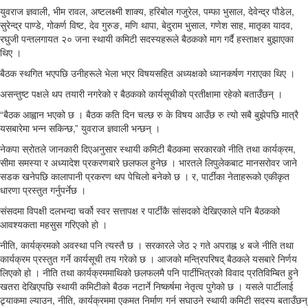
युवराज ज्ञवाली, भीम रावल, अष्टलक्ष्मी शाक्य, हरिबोल गजुरेल, पम्फा भुसाल, देवेन्द्र पौडेल,
सुरेन्द्र पाण्डे, गोकर्ण विष्ट, देव गुरुङ, मणि थापा, बेदुराम भुसाल, गणेश साह, मातृका यादव,
रघुजी पन्तलगायत २० जना स्थायी कमिटी सदस्यहरूले बैठकको माग गर्दै हस्ताक्षर बुझाएका
थिए ।
बैठक स्थगित भएपछि उनीहरूले भेला भएर विषयसहित अध्यक्षको ध्यानकर्षण गराएका थिए ।
असन्तुष्ट पक्षले थप तयारी नगरेको र बैठकको कार्यसूचीको प्रतीक्षामा रहेको बताउँछन् ।
“बैठक आह्वान भएको छ । बैठक कति दिन चल्छ रु के विषय आउँछ रु त्यो सबै बुझेपछि मात्रै
यसबारेमा भन्न सकिन्छ,” युवराज ज्ञवाली भन्छन् ।
नेकपा स्रोतले जानकारी दिएअनुसार स्थायी कमिटी बैठकमा सरकारको नीति तथा कार्यक्रम,
सीमा समस्या र अध्यादेश प्रकरणबारे छलफल हुनेछ । भारतले लिपुलेकबाट मानसरोवर जाने
सडक खनेपछि कालापानी प्रकरण थप पेचिलो बनेको छ । र, पार्टीका नेताहरूको एकीकृत
धारणा प्रस्तुत गर्नुपर्नेछ ।
संसदमा विपक्षी दलभन्दा चर्को स्वर सत्तापक्ष र पार्टीकै सांसदको देखिएकाले पनि बैठकको
आवश्यकता महसुस गरिएको हो ।
नीति, कार्यक्रमको अवस्था पनि त्यस्तै छ । सरकारले जेठ २ गते अपराह्न ४ बजे नीति तथा
कार्यक्रम प्रस्तुत गर्ने कार्यसूची तय गरेको छ । आजको मन्त्रिपरिषद् बैठकले यसबारे निर्णय
लिएको हो । नीति तथा कार्यक्रममाथिको छलफलमै पनि पार्टीभित्रको विवाद प्रतिविम्बित हुने
खतरा देखिएपछि स्थायी कमिटीको बैठक नटार्ने निष्कर्षमा नेतृत्व पुगेको छ । यसले पार्टीलाई
ट्र्याकमा ल्याउन, नीति, कार्यक्रममा एकमत निर्माण गर्न सघाउने स्थायी कमिटी सदस्य बताउँछन्