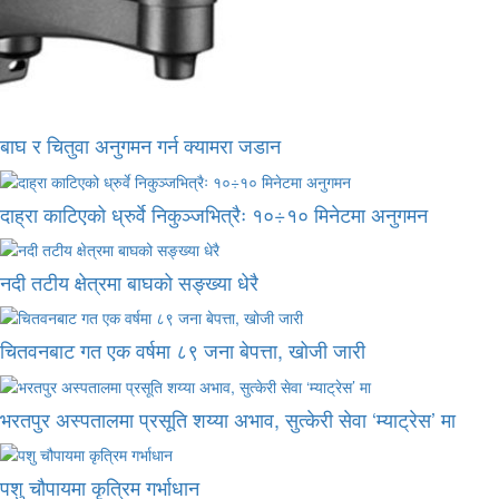
बाघ र चितुवा अनुगमन गर्न क्यामरा जडान
दाह्रा काटिएको ध्रुर्वे निकुञ्जभित्रैः १०÷१० मिनेटमा अनुगमन
नदी तटीय क्षेत्रमा बाघको सङ्ख्या धेरै
चितवनबाट गत एक वर्षमा ८९ जना बेपत्ता, खोजी जारी
भरतपुर अस्पतालमा प्रसूति शय्या अभाव, सुत्केरी सेवा ‘म्याट्रेस’ मा
पशु चौपायमा कृत्रिम गर्भाधान