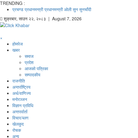
TRENDING :
प्रचण्ड
प्रधानमन्त्री
प्रधानमन्त्री ओली
सुन
सुनचाँदी
शुक्रबार
,
साउन
२२
,
२०८३
| August 7, 2026
×
होमपेज
खबर
समाज
प्रदेश
आजको पत्रिका
सम्पादकीय
राजनीति
अन्तर्राष्ट्रिय
अर्थ/वाणिज्य
मनाेरञ्जन
विज्ञान प्रविधि
अन्तरर्वार्ता
विचार/ब्लग
खेलकुद
रोचक
अन्य