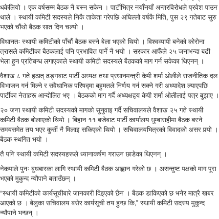
धकेलियो । एक वर्षसम्म बैठक नै बस्न सकेन । पार्टीभित्र नयाँनयाँ अन्तरविरोधले प्रवेश पाउन
थाले । स्थायी कमिटी सदस्यले निकै ताकेता गरेपछि अघिल्लो वर्षकै मिति, पुस २९ गतेबाट सुरु
भएको चौंथो बैठक सात दिन चल्यो ।
विधानतः स्थायी कमिटीको पाँचौं बैठक बस्ने बेला भएको थियो । विश्वव्यापी बनेको कोरोना
त्रासले कमिटीका बैठकलाई पनि प्रभावित पार्ने नै भयो । सरकार आफैंले २५ जनाभन्दा बढी
भेला हुन प्रतिबन्ध लगाएकाले स्थायी कमिटी सदस्यले बैठकको माग गर्न सकेका थिएनन् ।
वैशाख ८ गते हठात् ढङ्गबाट पार्टी अध्यक्ष तथा प्रधानमन्त्री केपी शर्मा ओलीले राजनीतिक दल
विभाजन गर्न मिल्ने र संवैधानिक परिषद्‍मा बहुमतले निर्णय गर्न सक्ने गरी अध्यादेश ल्याएपछि
पार्टीका नेताहरू आन्दोलित भए । बैठकको माग गर्दै अध्यक्षद्वय केपी शर्मा ओलीलाई पत्र बुझाए ।
२० जना स्थायी कमिटी सदस्यको मागको सुनुवाइ गर्दै सचिवालयले वैशाख २५ गते स्थायी
कमिटी बैठक बोलाएको थियो । बिहान ११ बजेबाट पार्टी कार्यालय धुम्बाराहीमा बैठक बस्ने
समयसमेत तय भएर कुर्सी नै मिलाइ सकिएको थियो । सचिवालयभित्रको विवादको असर पर्‍यो ।
बैठक स्थगित भयो ।
तै पनि स्थायी कमिटी सदस्यहरूले ध्यानाकर्षण गराउन छाडेका थिएनन् ।
नेकपाले पुनः बुधबारका लागि स्थायी कमिटी बैठक आह्वान गरेको छ । असन्तुष्ट पक्षको माग पूरा
भएको मुकुन्द न्यौपाने बताउँछन् ।
“स्थायी कमिटीको कार्यसूचीबारे जानकारी दिइएको छैन । बैठक डाकिएको छ भनेर मात्रै खबर
आएको छ । बेलुका सचिवालय बसेर कार्यसूची तय हुन्छ कि,” स्थायी कमिटी सदस्य मुकुन्द
न्यौपाने भन्छन् ।