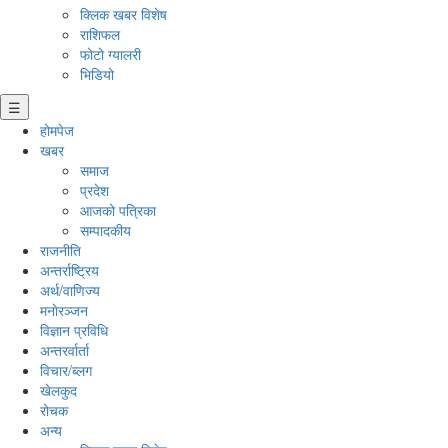
क्लिक खबर विशेष
राशिफल
फोटो ग्यालरी
भिडियो
☰
होमपेज
खबर
समाज
प्रदेश
आजको पत्रिका
सम्पादकीय
राजनीति
अन्तर्राष्ट्रिय
अर्थ/वाणिज्य
मनाेरञ्जन
विज्ञान प्रविधि
अन्तरर्वार्ता
विचार/ब्लग
खेलकुद
रोचक
अन्य