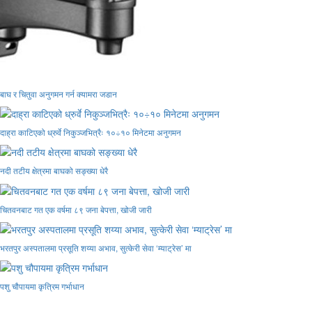
बाघ र चितुवा अनुगमन गर्न क्यामरा जडान
दाह्रा काटिएको ध्रुर्वे निकुञ्जभित्रैः १०÷१० मिनेटमा अनुगमन
नदी तटीय क्षेत्रमा बाघको सङ्ख्या धेरै
चितवनबाट गत एक वर्षमा ८९ जना बेपत्ता, खोजी जारी
भरतपुर अस्पतालमा प्रसूति शय्या अभाव, सुत्केरी सेवा ‘म्याट्रेस’ मा
पशु चौपायमा कृत्रिम गर्भाधान