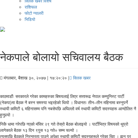
क्लिक खबर विशेष
राशिफल
फोटो ग्यालरी
भिडियो
नेकपाले बोलायो सचिवालय बैठक
मंगलबार, बैशाख ३०, २०७७
| १७:२०:२० |
क्लिक खबर
काठमाडौंः सरकारले गरेका कामहरुका बिषयलाई लिएर सत्तारूढ नेपाल कम्युनिस्ट पार्टी
(नेकपा)मा बैठक नै बस्न समस्या भइरहेको थियो । विधानतः तीन–तीन महिनामा बस्नुपर्ने
स्थायी कमिटी ६ महिनासम्म पनि नबसेपछि अघिल्लो वर्ष स्थायी कमिटी सदस्यहरू आन्दोलित नै
हुनुपर्‍यो ।
निकै धामा गरेपछि गएको मंसिर २९ गते तेस्रो बैठक बोलाइयो । पार्टीभित्र विषयको थुप्रो
लागेकाले बैठक १३ दिन ९पुस १३ गते० सम्म चल्यो ।
त्यसपछि बैठकले निरन्तरता पाउने अपेक्षा स्थायी कमिटी सदस्यहरूले गरेका थिए । झन् पर