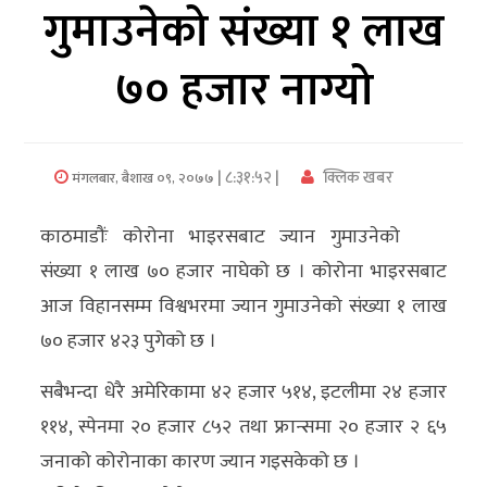
गुमाउनेको संख्या १ लाख
अर्थ/
७० हजार नाग्यो
वाणिज्य
मनाेरञ्जन
| ८:३१:५२ |
क्लिक खबर
मंगलबार, बैशाख ०९, २०७७
विज्ञान
प्रविधि
काठमाडौंः कोरोना भाइरसबाट ज्यान गुमाउनेको
अन्तरर्वार्ता
संख्या १ लाख ७० हजार नाघेको छ । कोरोना भाइरसबाट
आज विहानसम्म विश्वभरमा ज्यान गुमाउनेको संख्या १ लाख
विचार/
७० हजार ४२३ पुगेको छ ।
ब्लग
सबैभन्दा धेरै अमेरिकामा ४२ हजार ५१४, इटलीमा २४ हजार
खेलकुद
११४, स्पेनमा २० हजार ८५२ तथा फ्रान्समा २० हजार २ ६५
रोचक
जनाको कोरोनाका कारण ज्यान गइसकेको छ ।