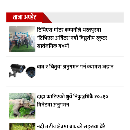
ताजा अपडेट
टिभिएस मोटर कम्पनीले भरतपुरमा
‘टिभिएस अर्बिटर’ नयाँ विद्युतीय स्कुटर
सार्वजनिक ग¥यो
बाघ र चितुवा अनुगमन गर्न क्यामरा जडान
दाह्रा काटिएको ध्रुर्वे निकुञ्जभित्रैः १०÷१०
मिनेटमा अनुगमन
नदी तटीय क्षेत्रमा बाघको सङ्ख्या धेरै