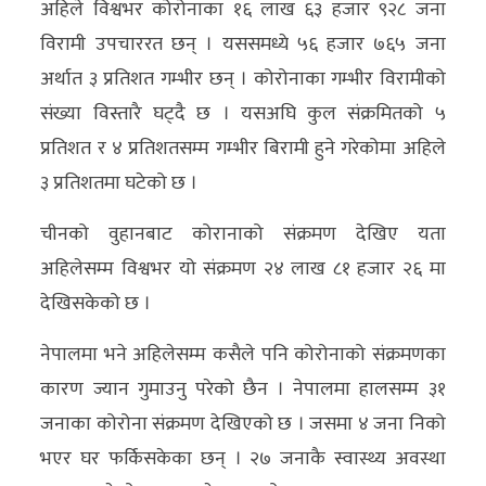
अहिले विश्वभर कोरोनाका १६ लाख ६३ हजार ९२८ जना
अन्य
विरामी उपचाररत छन् । यससमध्ये ५६ हजार ७६५ जना
क्लिक
अर्थात ३ प्रतिशत गम्भीर छन् । कोरोनाका गम्भीर विरामीको
खबर
संख्या विस्तारै घट्दै छ । यसअघि कुल संक्रमितको ५
विशेष
प्रतिशत र ४ प्रतिशतसम्म गम्भीर बिरामी हुने गरेकोमा अहिले
३ प्रतिशतमा घटेको छ ।
राशिफल
चीनको वुहानबाट कोरानाको संक्रमण देखिए यता
फोटो
अहिलेसम्म विश्वभर यो संक्रमण २४ लाख ८१ हजार २६ मा
ग्यालरी
देखिसकेको छ ।
भिडियो
नेपालमा भने अहिलेसम्म कसैले पनि कोरोनाको संक्रमणका
कारण ज्यान गुमाउनु परेको छैन । नेपालमा हालसम्म ३१
जनाका कोरोना संक्रमण देखिएको छ । जसमा ४ जना निको
भएर घर फर्किसकेका छन् । २७ जनाकै स्वास्थ्य अवस्था