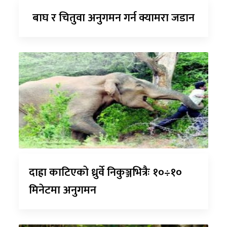
बाघ र चितुवा अनुगमन गर्न क्यामरा जडान
दाह्रा काटिएको ध्रुर्वे निकुञ्जभित्रैः १०÷१०
मिनेटमा अनुगमन