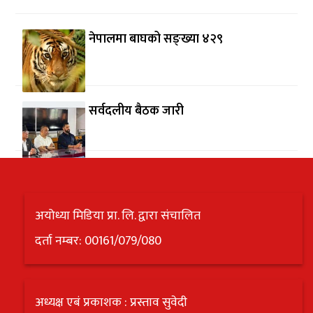
नेपालमा बाघको सङ्ख्या ४२९
सर्वदलीय बैठक जारी
अयोध्या मिडिया प्रा. लि. द्वारा संचालित
दर्ता नम्बर: 00161/079/080
अध्यक्ष एबं प्रकाशक : प्रस्ताव सुवेदी