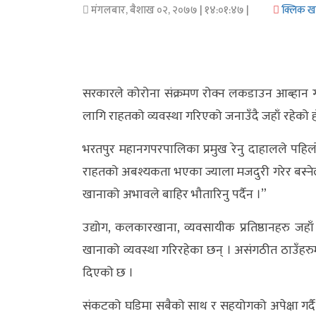
मंगलबार, बैशाख ०२, २०७७
| १४:०१:४७ |
क्लिक 
अर्थ/
वाणिज्य
मनाेरञ्जन
सरकारले कोरोना संक्रमण रोक्न लकडाउन आब्हान 
लागि राहतको व्यवस्था गरिएको जनाउँदै जहाँ रहेको
विज्ञान
प्रविधि
भरतपुर महानगपरपालिका प्रमुख रेनु दाहालले पह
राहतको अबश्यकता भएका ज्याला मजदुरी गरेर बस्नेल
अन्तरर्वार्ता
खानाको अभावले बाहिर भौतारिनु पर्दैन ।”
विचार/
उद्योग, कलकारखाना, व्यवसायीक प्रतिष्ठानहरु जहाँ
ब्लग
खानाको व्यवस्था गरिरहेका छन् । असंगठीत ठाउँहरु
खेलकुद
दिएको छ ।
रोचक
संकटको घडिमा सबैको साथ र सहयोगको अपेक्षा गर्दै 