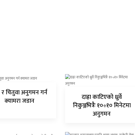
 र चितुवा अनुगमन गर्न
दाह्रा काटिएको ध्रुर्वे
क्यामरा जडान
निकुञ्जभित्रैः १०÷१० मिनेटमा
अनुगमन