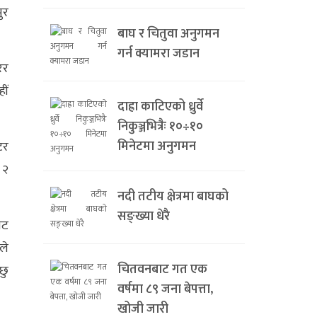
ुर
बाघ र चितुवा अनुगमन
गर्न क्यामरा जडान
ेर
ीं
दाह्रा काटिएको ध्रुर्वे
निकुञ्जभित्रैः १०÷१०
मिनेटमा अनुगमन
टर
 २
नदी तटीय क्षेत्रमा बाघको
सङ्ख्या धेरै
ाट
ले
चितवनबाट गत एक
छु
वर्षमा ८९ जना बेपत्ता,
खोजी जारी