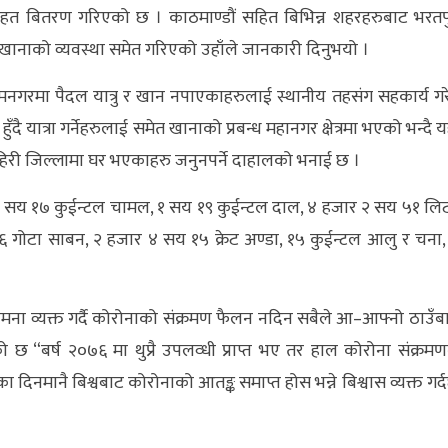
ाहत बितरण गरिएको छ । काठमाण्डौं सहित बिभिन्न शहरहरुबाट भरतप
खानाको व्यवस्था समेत गरिएको उहाँले जानकारी दिनुभयो ।
रामनगरमा पैदल यात्रु र खान नपाएकाहरुलाई स्थानीय तहसंग सहकार्य गर
दै यात्रा गर्नेहरुलाई समेत खानाको प्रबन्ध महानगर क्षेत्रमा भएको भन्दै यह
हिरी जिल्लामा घर भएकाहरु जनुनपर्ने दाहालको भनाई छ ।
सय १७ कुईन्टल चामल, १ सय १९ कुईन्टल दाल, ४ हजार २ सय ५१ लि
 गोटा साबन, २ हजार ४ सय १५ क्रेट अण्डा, १५ कुईन्टल आलु र चना,
मना व्यक्त गर्दै कोरोनाको संक्रमण फैलन नदिन सबैले आ–आफ्नो ठाउँब
ो छ “बर्ष २०७६ मा थुप्रै उपलव्धी प्राप्त भए तर हाल कोरोना संक्रमण
 दिनमानै बिश्वबाट कोरोनाको आतङ्क समाप्त होस भन्ने बिश्वास व्यक्त गर्द