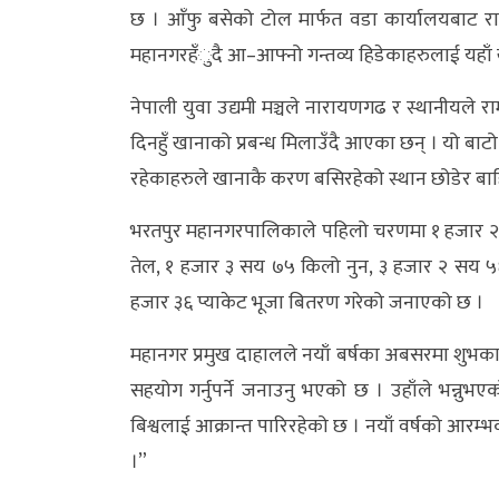
छ । आँफु बसेको टोल मार्फत वडा कार्यालयबाट र
अन्य
महानगरहँुदै आ–आफ्नो गन्तव्य हिडेकाहरुलाई यहाँ 
क्लिक
नेपाली युवा उद्यमी मञ्चले नारायणगढ र स्थानीयले 
खबर
दिनहुँ खानाको प्रबन्ध मिलाउँदै आएका छन् । यो बाटो हुँ
विशेष
रहेकाहरुले खानाकै करण बसिरहेको स्थान छोडेर बा
राशिफल
भरतपुर महानगरपालिकाले पहिलो चरणमा १ हजार २ 
फोटो
तेल, १ हजार ३ सय ७५ किलो नुन, ३ हजार २ सय ५६
ग्यालरी
हजार ३६ प्याकेट भूजा बितरण गरेको जनाएको छ ।
भिडियो
महानगर प्रमुख दाहालले नयाँ बर्षका अबसरमा शुभका
सहयोग गर्नुपर्ने जनाउनु भएको छ । उहाँले भन्नुभएक
बिश्वलाई आक्रान्त पारिरहेको छ । नयाँ वर्षको आरम्भका
।”