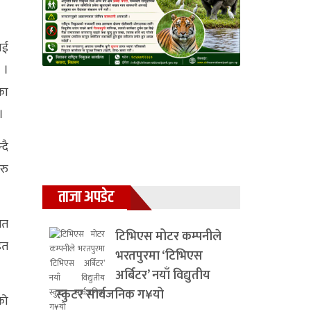
ाई
 ।
का
।
दै
रु
ताजा अपडेट
ेत
टिभिएस मोटर कम्पनीले
हत
भरतपुरमा ‘टिभिएस
अर्बिटर’ नयाँ विद्युतीय
स्कुटर सार्वजनिक ग¥यो
को