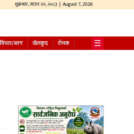
शुक्रबार
,
साउन
२२
,
२०८३
| August 7, 2026
☰
विचार/ब्लग
खेलकुद
रोचक