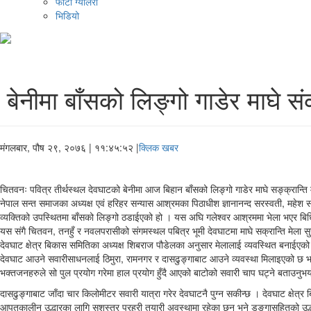
फोटो ग्यालरी
भिडियो
बेनीमा बाँसको लिङ्गो गाडेर माघे संक
मंगलबार, पौष २९, २०७६
| ११:४५:५२ |
क्लिक खबर
चितवनः पवित्र तीर्थस्थल देवघाटको बेनीमा आज बिहान बाँसको लिङ्गो गाडेर माघे सङ्क्रान्ति
नेपाल सन्त समाजका अध्यक्ष एवं हरिहर सन्यास आश्रमका पिठाधीश ज्ञानानन्द सरस्वती, महेश सन
व्यक्तिको उपस्थितमा बाँसको लिङ्गो ठडाईएको हो । यस अघि गलेश्वर आश्रममा भेला भएर बिध
यस संगै चितवन, तनहुँ र नवलपरासीको संगमस्थल पबित्र भूमी देवघाटमा माघे सक्रान्ति मेला 
देवघाट क्षेत्र बिकास समितिका अध्यक्ष शिबराज पौडेलका अनुसार मेलालाई व्यवस्थित बनाईएक
देवघाट आउने सवारीसाधनलाई ठिमुरा, रामनगर र दासढुङ्गाबाट आउने व्यवस्था मिलाइएको छ भने फर्
भक्तजनहरुले सो पुल प्रयोग गरेमा हाल प्रयोग हुँदै आएको बाटोको सवारी चाप घट्ने बताउनुभ
दासढुङ्गाबाट जाँदा चार किलोमीटर सवारी यात्रा गरेर देवघाटनै पुग्न सकीन्छ । देवघाट क्षेत
आपतकालीन उद्धारका लागि सशस्त्र प्रहरी तयारी अवस्थामा रहेका छन् भने डुङ्गासहितको उद्