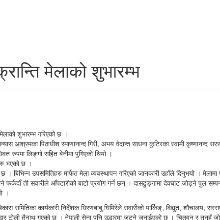
्रान्ति मेलाको शुभारम्भ
 मेलाको शुभारम्भ गरिएको छ ।
्यास आश्रमका पिठाधीश रमाणानान्द गिरी, अभय वेदान्त साधना कुटिरका स्वामी कृष्णानन्द सरस्व
िवत रुपमा लिङ्गो सहित बेनीमा पुगिएको थियो ।
सुरु भएको छ ।
ो छ । बिभिन्न उपसमितिहरु मार्फत मेला व्यवस्थापन गरिएको जानकारी उहाँले दिनुभयो । मेल
कदाँ ती सवारीले आँपटारीको बाटो प्रयोग गर्ने छन् । दासढुङ्गामा देवघाट जोड्ने पुल सम्पन्न
यो ।
्र बिकास समितिका कार्यकारी निर्देशक धिरणबाबु घिमिरेले सवारीको पार्किङ्, विद्युत, शौचालय
धार टोली तैनाथ गएको छ । नेपाली सेना पनि उद्धारमा जुट्ने जनाईएको छ । चितवन र तनहुँ जो