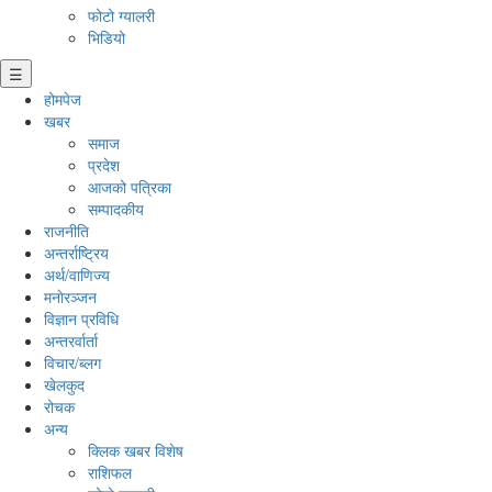
फोटो ग्यालरी
भिडियो
☰
होमपेज
खबर
समाज
प्रदेश
आजको पत्रिका
सम्पादकीय
राजनीति
अन्तर्राष्ट्रिय
अर्थ/वाणिज्य
मनाेरञ्जन
विज्ञान प्रविधि
अन्तरर्वार्ता
विचार/ब्लग
खेलकुद
रोचक
अन्य
क्लिक खबर विशेष
राशिफल