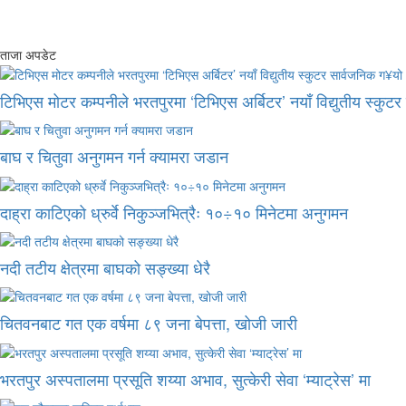
ताजा अपडेट
टिभिएस मोटर कम्पनीले भरतपुरमा ‘टिभिएस अर्बिटर’ नयाँ विद्युतीय स्कुट
बाघ र चितुवा अनुगमन गर्न क्यामरा जडान
दाह्रा काटिएको ध्रुर्वे निकुञ्जभित्रैः १०÷१० मिनेटमा अनुगमन
नदी तटीय क्षेत्रमा बाघको सङ्ख्या धेरै
चितवनबाट गत एक वर्षमा ८९ जना बेपत्ता, खोजी जारी
भरतपुर अस्पतालमा प्रसूति शय्या अभाव, सुत्केरी सेवा ‘म्याट्रेस’ मा