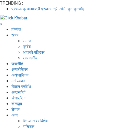
TRENDING :
प्रचण्ड
प्रधानमन्त्री
प्रधानमन्त्री ओली
सुन
सुनचाँदी
×
होमपेज
खबर
समाज
प्रदेश
आजको पत्रिका
सम्पादकीय
राजनीति
अन्तर्राष्ट्रिय
अर्थ/वाणिज्य
मनाेरञ्जन
विज्ञान प्रविधि
अन्तरर्वार्ता
विचार/ब्लग
खेलकुद
रोचक
अन्य
क्लिक खबर विशेष
राशिफल