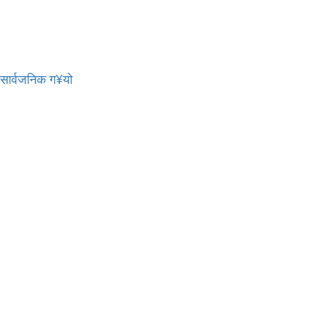
र सार्वजनिक ग¥यो