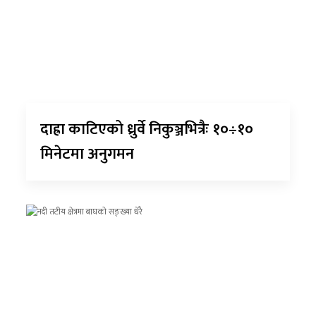
दाह्रा काटिएको ध्रुर्वे निकुञ्जभित्रैः १०÷१०
मिनेटमा अनुगमन