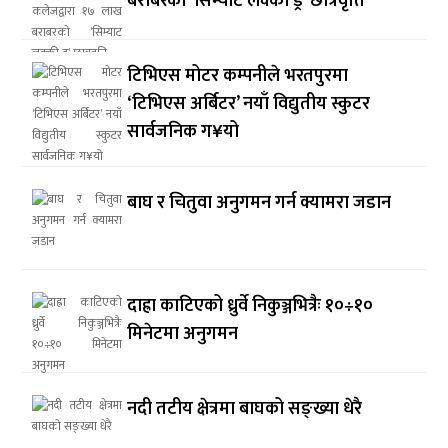
बराबरको ‘सिम्याट लक्की ड्र’ छात्रवृत्ति
टिभिएस मोटर कम्पनीले भरतपुरमा
‘टिभिएस अर्बिटर’ नयाँ विद्युतीय स्कुटर
सार्वजनिक ग¥यो
बाघ र चितुवा अनुगमन गर्न क्यामरा जडान
दाह्रा काटिएको ध्रुर्वे निकुञ्जभित्रैः १०÷१०
मिनेटमा अनुगमन
नदी तटीय क्षेत्रमा बाघको सङ्ख्या धेरै