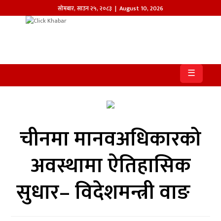
सोमबार
,
साउन
२५
,
२०८३
| August 10, 2026
होमपेज
खबर
☰
समाज
प्रदेश
चीनमा मानवअधिकारको
आजको
पत्रिका
अवस्थामा ऐतिहासिक
सम्पादकीय
सुधार– विदेशमन्त्री वाङ
राजनीति
अन्तर्राष्ट्रिय