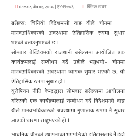
| १४:१७:०६ |
क्लिक खबर
मंगलबार, पौष ०१, २०७६
अर्थ/
वाणिज्य
ब्रसेल्स: चिनियाँ विदेशमन्त्री वाङ यीले चीनमा
मानवअधिकारको अवस्थामा ऐतिहासिक रुपमा सुधार
मनाेरञ्जन
भएको बताउनुभएको छ ।
विज्ञान
सोमबार बेल्जियमको राजधानी ब्रसेल्समा आयोजित एक
प्रविधि
कार्यक्रमलाई सम्बोधन गर्दै उहाँले भन्नुभयो– चीनमा
मानवअधिकारको अवस्थामा व्यापक सुधार भएको छ, यो
अन्तरर्वार्ता
ऐतिहासिक रुपमा सुधार हो ।
विचार/
युरोपियन नीति केन्द्रद्धारा सोमबार ब्रसेल्समा आयोजना
ब्लग
गरिएको एक कार्यक्रमलाई सम्बोधन गर्दै विदेशमन्त्री वाङ
यीले मानवअधिकारको अवस्थामा गुणात्मक रुपमा नै सुधार
खेलकुद
आएको धारणा राख्नुभएको हो ।
रोचक
आधुनिक चीनको स्थापनाको भएपछिको इतिहासलाई नै हेर्दा