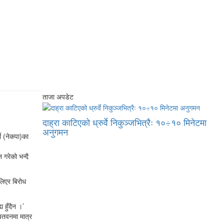
ताजा अपडेट
दाह्रा काटिएको ध्रुर्वे निकुञ्जभित्रैः १०÷१० मिनेटमा
अनुगमन
टी (नेकपा)का
 गरेको भन्दै
ट लिएर बिरोध
य हुँदैन ।’
 चितवनमा मात्र