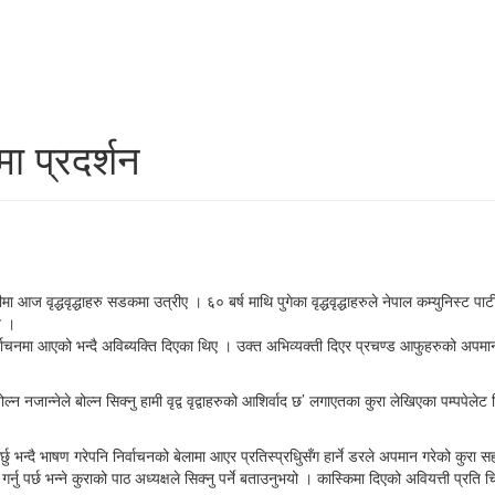
ा प्रदर्शन
ज वृद्धवृद्धाहरु सडकमा उत्रीए । ६० बर्ष माथि पुगेका वृद्धवृद्धाहरुले नेपाल कम्युनिस्ट पार्
न ।
िर्वाचनमा आएको भन्दै अविब्यक्ति दिएका थिए । उक्त अभिव्यक्ती दिएर प्रचण्ड आफुहरुको अपमान
 ‘बोल्न नजान्नेले बोल्न सिक्नु हामी वृद्व वृद्वाहरुको आशिर्वाद छ’ लगाएतका कुरा लेखिएका पम्पपेले
गर्छु भन्दै भाषण गरेपनि निर्वाचनको बेलामा आएर प्रतिस्प्रधिुसँग हार्ने डरले अपमान गरेको कुरा सह्
र्नु पर्छ भन्ने कुराको पाठ अध्यक्षले सिक्नु पर्ने बताउनुभयो । कास्किमा दिएको अवियत्ती प्रति