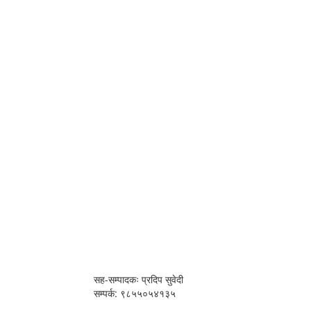
सह-सम्पादकः प्रदिप सुवेदी
सम्पर्क: ९८५५०५४१३५