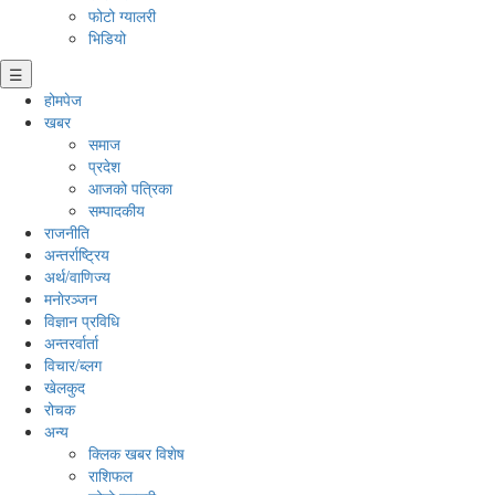
फोटो ग्यालरी
भिडियो
☰
होमपेज
खबर
समाज
प्रदेश
आजको पत्रिका
सम्पादकीय
राजनीति
अन्तर्राष्ट्रिय
अर्थ/वाणिज्य
मनाेरञ्जन
विज्ञान प्रविधि
अन्तरर्वार्ता
विचार/ब्लग
खेलकुद
रोचक
अन्य
क्लिक खबर विशेष
राशिफल