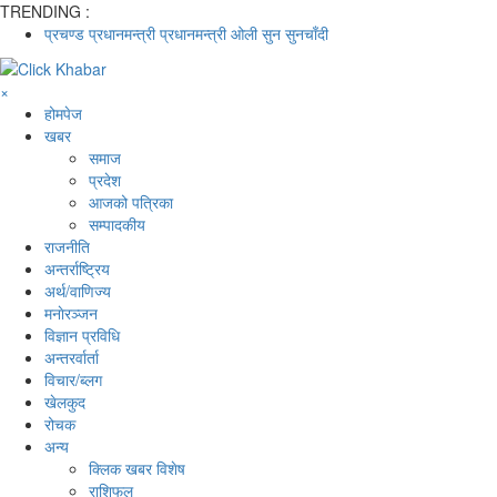
TRENDING :
प्रचण्ड
प्रधानमन्त्री
प्रधानमन्त्री ओली
सुन
सुनचाँदी
×
होमपेज
खबर
समाज
प्रदेश
आजको पत्रिका
सम्पादकीय
राजनीति
अन्तर्राष्ट्रिय
अर्थ/वाणिज्य
मनाेरञ्जन
विज्ञान प्रविधि
अन्तरर्वार्ता
विचार/ब्लग
खेलकुद
रोचक
अन्य
क्लिक खबर विशेष
राशिफल