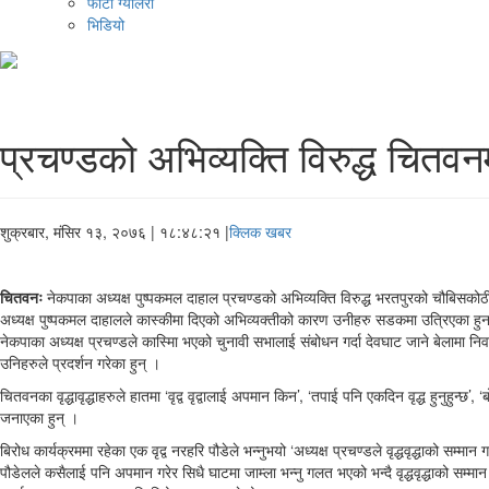
फोटो ग्यालरी
भिडियो
प्रचण्डको अभिव्यक्ति विरुद्ध चितवनम
शुक्रबार, मंसिर १३, २०७६
| १८:४८:२१ |
क्लिक खबर
चितवनः
नेकपाका अध्यक्ष पुष्पकमल दाहाल प्रचण्डको अभिव्यक्ति विरुद्ध भरतपुरको चौबिसकोठीमा आ
अध्यक्ष पुष्पकमल दाहालले कास्कीमा दिएको अभिव्यक्तीको कारण उनीहरु सडकमा उत्रिएका हु
नेकपाका अध्यक्ष प्रचण्डले कास्मिा भएको चुनावी सभालाई संबोधन गर्दा देवघाट जाने बेलामा न
उनिहरुले प्रदर्शन गरेका हुन् ।
चितवनका वृद्धावृद्धाहरुले हातमा ‘वृद्व वृद्वालाई अपमान किन’, ‘तपाई पनि एकदिन वृद्ध हुनुहुन्छ’,
जनाएका हुन् ।
बिरोध कार्यक्रममा रहेका एक वृद्व नरहरि पौडेले भन्नुभयो ‘अध्यक्ष प्रचण्डले वृद्धवृद्धाको सम्मान 
पौडेलले कसैलाई पनि अपमान गरेर सिधै घाटमा जाम्ला भन्नु गलत भएको भन्दै वृद्धवृद्धाको सम्मान ग