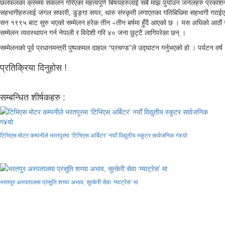
छलफलका क्रममा संकलन गरिएका महत्वपूर्ण बिषयहरुलाई सबै माझ पुर्याउन जर्नलहरु प्रकाशन 
सहभागीहरुलाई जंगल सफारी, डुङ्गा सयर, थारु संस्कृती लगाएतका गतिबिधिमा सहभागी गराई
सन १९९५ बाट सुरु भएको सम्मेलन हरेक तीन ÷तीन बर्षमा हुँदै आएको छ । यस अघिको आठौं
सम्मेलन व्यवस्थापन गर्न नेपाली र विदेशी गरि ४० जना छुट्टै लागिपरेका छन् ।
सम्मेलनको पूर्व प्रधानमन्त्री पुष्पकमल दाहाल “प्रचण्ड”ले उद्घाटन गर्नुभएको हो । पर्यट
प्रतिक्रिया दिनुहोस !
सम्बन्धित शीर्षकहरु :
टिभिएस मोटर कम्पनीले भरतपुरमा ‘टिभिएस अर्बिटर’ नयाँ विद्युतीय स्कुटर सार्वजनिक ग¥यो
भरतपुर अस्पतालमा प्रसूति शय्या अभाव, सुत्केरी सेवा ‘म्याट्रेस’ मा