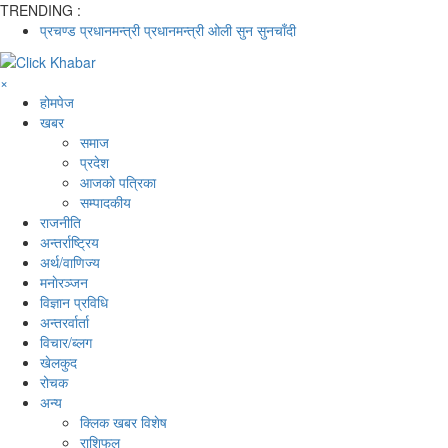
TRENDING :
प्रचण्ड
प्रधानमन्त्री
प्रधानमन्त्री ओली
सुन
सुनचाँदी
×
होमपेज
खबर
समाज
प्रदेश
आजको पत्रिका
सम्पादकीय
राजनीति
अन्तर्राष्ट्रिय
अर्थ/वाणिज्य
मनाेरञ्जन
विज्ञान प्रविधि
अन्तरर्वार्ता
विचार/ब्लग
खेलकुद
रोचक
अन्य
क्लिक खबर विशेष
राशिफल