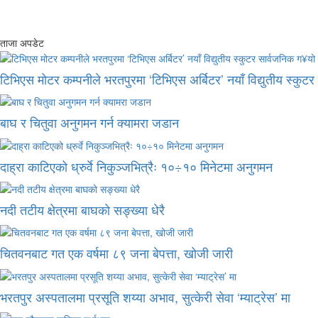
ताजा अपडेट
टिभिएस मोटर कम्पनीले भरतपुरमा ‘टिभिएस अर्बिटर’ नयाँ विद्युतीय स्कुट
बाघ र चितुवा अनुगमन गर्न क्यामरा जडान
दाह्रा काटिएको ध्रुर्वे निकुञ्जभित्रैः १०÷१० मिनेटमा अनुगमन
नदी तटीय क्षेत्रमा बाघको सङ्ख्या धेरै
चितवनबाट गत एक वर्षमा ८९ जना बेपत्ता, खोजी जारी
भरतपुर अस्पतालमा प्रसूति शय्या अभाव, सुत्केरी सेवा ‘म्याट्रेस’ मा