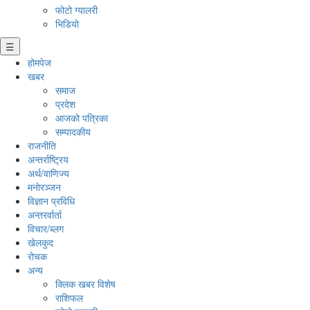
फोटो ग्यालरी
भिडियो
☰
होमपेज
खबर
समाज
प्रदेश
आजको पत्रिका
सम्पादकीय
राजनीति
अन्तर्राष्ट्रिय
अर्थ/वाणिज्य
मनाेरञ्जन
विज्ञान प्रविधि
अन्तरर्वार्ता
विचार/ब्लग
खेलकुद
रोचक
अन्य
क्लिक खबर विशेष
राशिफल