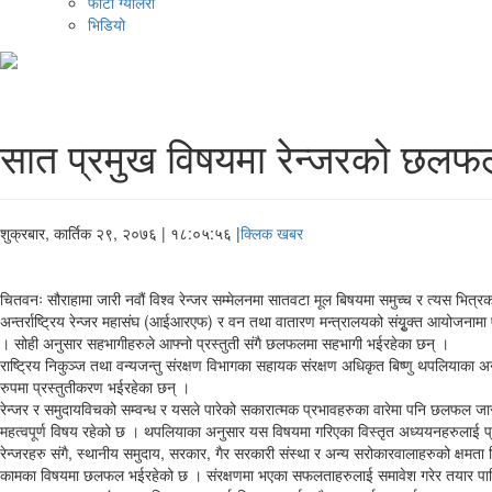
फोटो ग्यालरी
भिडियो
सात प्रमुख विषयमा रेन्जरको छलफल 
शुक्रबार, कार्तिक २९, २०७६
| १८:०५:५६ |
क्लिक खबर
चितवनः सौराहामा जारी नवौं विश्व रेन्जर सम्मेलनमा सातवटा मूल बिषयमा समुच्च र त्यस भित
अन्तर्राष्ट्रिय रेन्जर महासंघ (आईआरएफ) र वन तथा वातारण मन्त्रालयको संयृुक्त आयोजनामा एस
। सोही अनुसार सहभागीहरुले आफ्नो प्रस्तुती संगै छलफलमा सहभागी भईरहेका छन् ।
राष्ट्रिय निकुञ्ज तथा वन्यजन्तु संरक्षण विभागका सहायक संरक्षण अधिकृत बिष्णु थपलियाका अन
रुपमा प्रस्तुतीकरण भईरहेका छन् ।
रेन्जर र समुदायविचको सम्वन्ध र यसले पारेको सकारात्मक प्रभावहरुका वारेमा पनि छलफल जारी
महत्वपूर्ण विषय रहेको छ । थपलियाका अनुसार यस विषयमा गरिएका विस्तृत अध्ययनहरुलाई प
रेन्जरहरु संगै, स्थानीय समुदाय, सरकार, गैर सरकारी संस्था र अन्य सरोकारवालाहरुको क्षमता व
कामका विषयमा छलफल भईरहेको छ । संरक्षणमा भएका सफलताहरुलाई समावेश गरेर तयार पारि