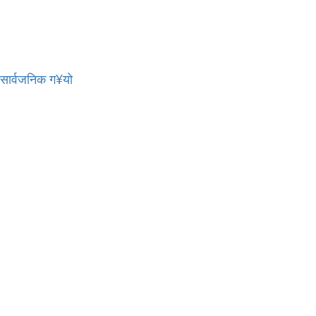
र सार्वजनिक ग¥यो