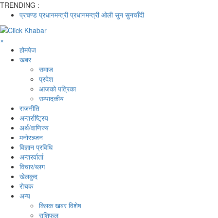
TRENDING :
प्रचण्ड
प्रधानमन्त्री
प्रधानमन्त्री ओली
सुन
सुनचाँदी
×
होमपेज
खबर
समाज
प्रदेश
आजको पत्रिका
सम्पादकीय
राजनीति
अन्तर्राष्ट्रिय
अर्थ/वाणिज्य
मनाेरञ्जन
विज्ञान प्रविधि
अन्तरर्वार्ता
विचार/ब्लग
खेलकुद
रोचक
अन्य
क्लिक खबर विशेष
राशिफल