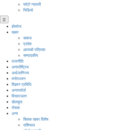
फोटो ग्यालरी
भिडियो
☰
होमपेज
खबर
समाज
प्रदेश
आजको पत्रिका
सम्पादकीय
राजनीति
अन्तर्राष्ट्रिय
अर्थ/वाणिज्य
मनाेरञ्जन
विज्ञान प्रविधि
अन्तरर्वार्ता
विचार/ब्लग
खेलकुद
रोचक
अन्य
क्लिक खबर विशेष
राशिफल